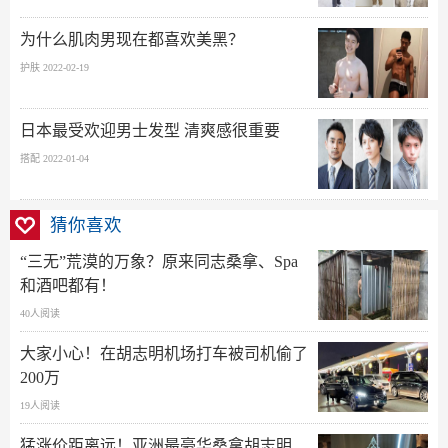
为什么肌肉男现在都喜欢美黑？
护肤 2022-02-19
日本最受欢迎男士发型 清爽感很重要
搭配 2022-01-04
猜你喜欢
“三无”荒漠的万象？原来同志桑拿、Spa
和酒吧都有！
40人阅读
大家小心！在胡志明机场打车被司机偷了
200万
19人阅读
猛涨价距离远！亚洲最豪华桑拿胡志明