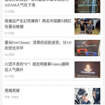
ADAM人气在下滑
27人阅读
吸毒后产生幻觉裸奔！两名中国籍X网红
在曼谷被捕
81人阅读
曼谷Feel Onsen：漆黑的巡航迷宫，分1/0
的荧光手环
46人阅读
川流不息的“0”！胡志明桑拿Galaxy翻新
后人气飙升
88人阅读
男婚男嫁
作者：许佑生