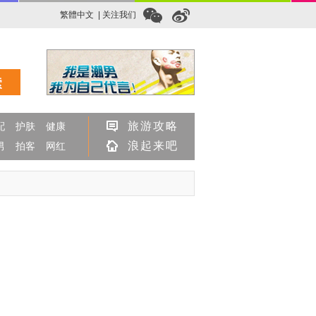
繁體中文
| 关注我们
旅游攻略
配
护肤
健康
浪起来吧
男
拍客
网红