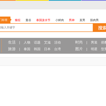
门标签
猴痘
曼谷
泰国泼水节
小鲜肉
男神
直男
肌肉男
生活
时尚
|
人物
话题
艾滋
活动
|
男装
搭
旅游
图片
|
泰国
韩国
日本
台湾
|
明星
型