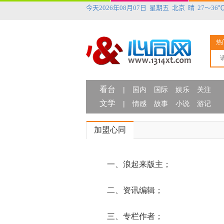
热
看台
|
国内
国际
娱乐
关注
文学
|
情感
故事
小说
游记
加盟心同
一、浪起来版主；
二、资讯编辑；
三、专栏作者；