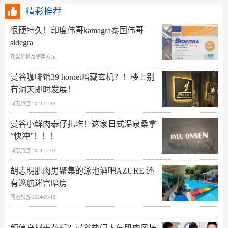
精彩推荐
很硬持久！印度伟哥kamagra泰国伟哥
sidegra
效果价格及使用方法
曼谷咖啡馆39 hornet暗藏玄机？！楼上别
有洞天即时发展！
同志旅游 2024-12-13
曼谷小鲜肉泰仔扎堆！这家日式温泉桑拿
“快冲”！！！
同志旅游 2024-12-03
胡志明肌肉男聚集的泳池酒吧AZURE 还
有巡航迷宫暗房
同志旅游 2024-09-19