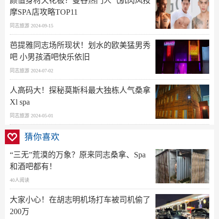
颜值身材天花板？曼谷热门人气肌肉风按
摩SPA店攻略TOP11
同志旅游 2024-09-15
芭提雅同志场所现状！划水的欧美猛男秀
吧 小男孩酒吧快乐依旧
同志旅游 2024-07-02
人高码大！探秘莫斯科最大独栋人气桑拿
Xl spa
同志旅游 2024-05-01
猜你喜欢
“三无”荒漠的万象？原来同志桑拿、Spa
和酒吧都有！
40人阅读
大家小心！在胡志明机场打车被司机偷了
200万