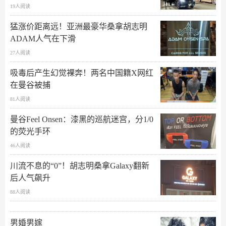
19人阅读
猛涨价距离远！亚洲最豪华桑拿胡志明
ADAM人气在下滑
27人阅读
吸毒后产生幻觉裸奔！两名中国籍X网红
在曼谷被捕
81人阅读
曼谷Feel Onsen：漆黑的巡航迷宫，分1/0
的荧光手环
46人阅读
川流不息的“0”！胡志明桑拿Galaxy翻新
后人气飙升
88人阅读
男婚男嫁