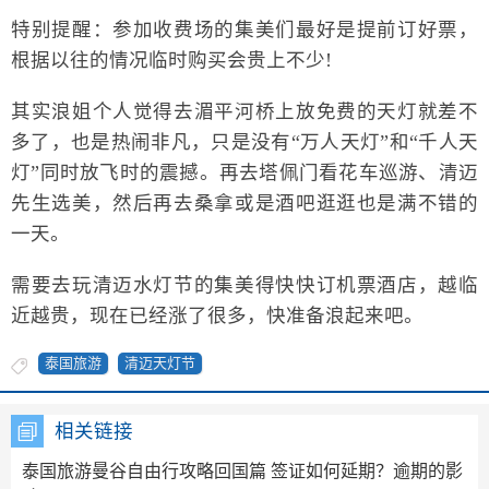
特别提醒：参加收费场的集美们最好是提前订好票，
根据以往的情况临时购买会贵上不少!
其实浪姐个人觉得去湄平河桥上放免费的天灯就差不
多了，也是热闹非凡，只是没有“万人天灯”和“千人天
灯”同时放飞时的震撼。再去塔佩门看花车巡游、清迈
先生选美，然后再去桑拿或是酒吧逛逛也是满不错的
一天。
需要去玩清迈水灯节的集美得快快订机票酒店，越临
近越贵，现在已经涨了很多，快准备浪起来吧。
泰国旅游
清迈天灯节
相关链接
泰国旅游曼谷自由行攻略回国篇 签证如何延期？逾期的影