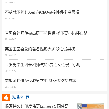
2026-05-10
不从就下药！A&F前CEO被控性侵多名男模
2023-10-18
直男会计师传被高层下药性侵 抛下妻小跳楼自杀
2018-03-15
英国王室喜爱的著名摄影大师涉性侵男模
2018-01-18
17岁男学生因长相帅气遭3变性女性侵半小时
2017-12-27
美狼师性侵至少42男学生 刻意传染艾滋病
2017-10-26
精彩推荐
很硬持久！印度伟哥kamagra泰国伟哥