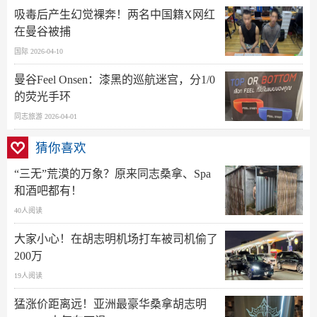
吸毒后产生幻觉裸奔！两名中国籍X网红
在曼谷被捕
国际 2026-04-10
曼谷Feel Onsen：漆黑的巡航迷宫，分1/0
的荧光手环
同志旅游 2026-04-01
猜你喜欢
“三无”荒漠的万象？原来同志桑拿、Spa
和酒吧都有！
40人阅读
大家小心！在胡志明机场打车被司机偷了
200万
19人阅读
猛涨价距离远！亚洲最豪华桑拿胡志明