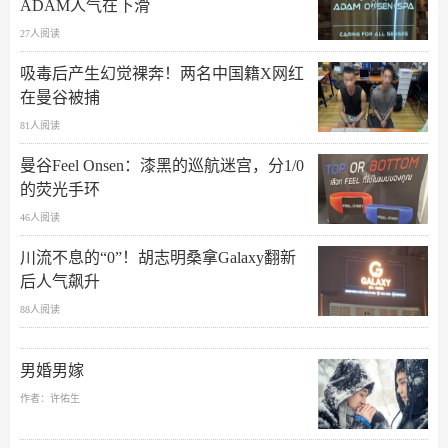
ADAM人气在下滑
27人阅读
吸毒后产生幻觉裸奔！两名中国籍X网红
在曼谷被捕
81人阅读
曼谷Feel Onsen：漆黑的巡航迷宫，分1/0
的荧光手环
46人阅读
川流不息的“0”！胡志明桑拿Galaxy翻新
后人气飙升
88人阅读
男婚男嫁
作者：许佑生