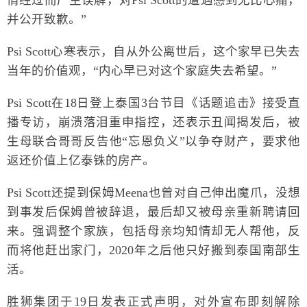
情经过而产生误解，对Psi Scott的遭遇感到无比心痛，
并公开致歉。”
Psi Scott心寒表示，自从外公离世后，这个家早已失去
当年的价值观，“内心早已对这个家庭失去希望。”
Psi Scott在18日登上泰国3台节目《话题追击》接受直
播专访，崩溃落泪重申指控，还表示丑闻揭发后，被
生母联合哥哥反告他“忘恩负义”以争夺财产，要求他
返还价值上亿泰铢的房产。
Psi Scott还提到保姆Meena也曾对自己伸出魔爪，没想
到事发后保姆曾被辞退，最后却又被母亲重新聘请回
来。强调整个家族，包括母亲均知情却无人帮他，反
而将他赶出家门，2020年之后他只好搬到泰国南部生
活。
胜狮集团于19日发表正式声明，对外宣布即刻解除