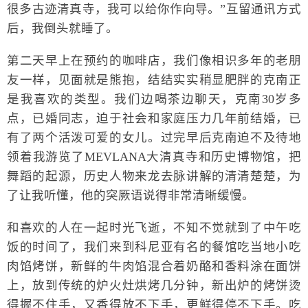
很多古迹清真寺，我可以给你作向导。”互留通讯方式
后，我倒头就睡了。
第二天早上在预约的咖啡店，我们像相识多年的老朋
友一样，见面就是熊抱，结结实实稍显肥胖的克南正
是我喜欢的类型。我们边喝茶边聊天，克南30岁多
点，已婚同志，迫于社会和家庭压力几年前结婚，已
有了两个活泼可爱的女儿。过完早后克南迫不及待地
领着我游览了MEVLANA大清真寺和历史博物馆，把
舞蹈的起源，历史人物来龙去脉讲解的清清楚楚，为
了让我听懂，他的突厥语说得非常清晰缓慢。
和喜欢的人在一起时光飞逝，不知不觉就到了中午吃
饭的时间了，我们来到科尼亚有名的餐馆吃当地小吃
肉馅烤饼，新鲜的牛肉馅混合着奶酪和香料涂在面饼
上，放到传统的炉火灶烘烤几分钟，新出炉的烤饼烫
得握不住手，又香得放不下手，更鲜得停不下手。吃