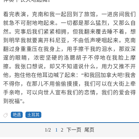
看完表演，克南和我一起回到了旅馆，一进房间我们
就急不可耐地吻起来。一切都是那么猛烈，又那么自
然。完事后我们紧紧相拥，但我翻来覆去睡不着，想
到明早我就要离开科尼亚，不由低声哽咽起来。克南
翻过身重重压在我身上，用手擦干我的泪水，那双深
邃的眼睛，浓密坚硬的洛腮胡子不停地在我脸上摩
擦。我张口想说，却又不知道说什么，用力又推不开
他，抱住他在他耳边喊了起来：“和我回加拿大吧!我舍
不得你，在那儿不用偷偷摸摸，我们可以在大街上牵
手亲吻，可以向世人宣布我们的恋情，我们的爱会得
到祝福”。
艳遇
土耳其
1/2
1
2
下一页
尾页