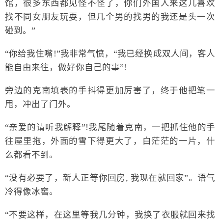
馆，很多东西都见怪不怪了，你们外国人来这儿喜欢
找不同女朋友玩耍，但几个男的找男的我还是头一次
碰到。”
“你给我住嘴!”我非常气愤，“我已经换成双人间，客人
能自由来往，做好你自己的事”!
旁边的克南填表的手抖得更加厉害了，终于他把笔一
甩，冲出了门外。
“亲爱的请听我解释”!我尾随着克南，一把抓住他的手
往屋里拖，外面的雪下得更大了，白茫茫的一片，什
么都看不到。
“没有必要了，新人正等你回房, 我现在就回家”。语气
冷得像冰窖。
“不要这样，在这里等我几分钟，我换了衣服就回来找