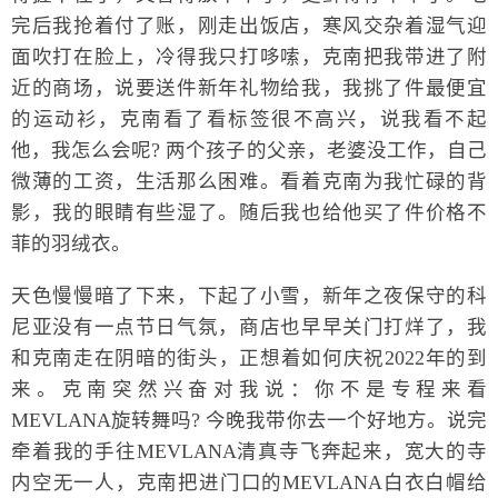
完后我抢着付了账，刚走出饭店，寒风交杂着湿气迎
面吹打在脸上，冷得我只打哆嗦，克南把我带进了附
近的商场，说要送件新年礼物给我，我挑了件最便宜
的运动衫，克南看了看标签很不高兴，说我看不起
他，我怎么会呢? 两个孩子的父亲，老婆没工作，自己
微薄的工资，生活那么困难。看着克南为我忙碌的背
影，我的眼睛有些湿了。随后我也给他买了件价格不
菲的羽绒衣。
天色慢慢暗了下来，下起了小雪，新年之夜保守的科
尼亚没有一点节日气氛，商店也早早关门打烊了，我
和克南走在阴暗的街头，正想着如何庆祝2022年的到
来。克南突然兴奋对我说：你不是专程来看
MEVLANA旋转舞吗? 今晚我带你去一个好地方。说完
牵着我的手往MEVLANA清真寺飞奔起来，宽大的寺
内空无一人，克南把进门口的MEVLANA白衣白帽给