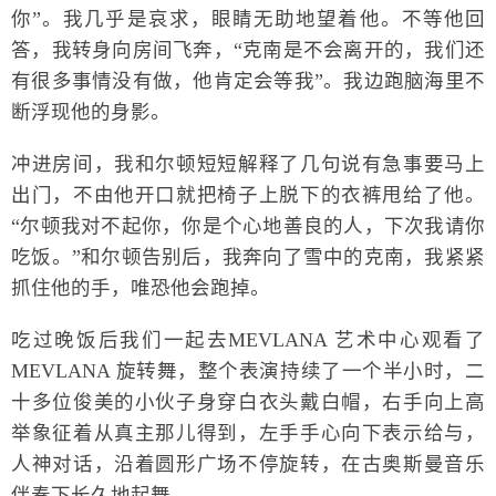
你”。我几乎是哀求，眼睛无助地望着他。不等他回
答，我转身向房间飞奔，“克南是不会离开的，我们还
有很多事情没有做，他肯定会等我”。我边跑脑海里不
断浮现他的身影。
冲进房间，我和尔顿短短解释了几句说有急事要马上
出门，不由他开口就把椅子上脱下的衣裤甩给了他。
“尔顿我对不起你，你是个心地善良的人，下次我请你
吃饭。”和尔顿告别后，我奔向了雪中的克南，我紧紧
抓住他的手，唯恐他会跑掉。
吃过晚饭后我们一起去MEVLANA 艺术中心观看了
MEVLANA 旋转舞，整个表演持续了一个半小时，二
十多位俊美的小伙子身穿白衣头戴白帽，右手向上高
举象征着从真主那儿得到，左手手心向下表示给与，
人神对话，沿着圆形广场不停旋转，在古奥斯曼音乐
伴奏下长久地起舞。