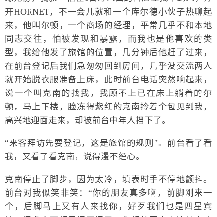
开HORNET，不一会儿就和一个库尔德小伙子热聊起
来，他叫尔顿，一个商场的经理，平常几乎不和本地
同志交往，怕被发现和暴露，而我也是他喜欢的类
型，我给他发了旅馆的位置，几分钟后他赶了过来，
在前台登记后我们急匆匆回到房间，几乎没交流两人
就开始脱衣服准备上床，此时前台电话突然响起来，
说一个叫克南的找我，我顾不上已在床上躺着的尔
顿，马上下楼，脸冻得紫红的克南拎着个包见到我，
高兴地迎面走来，却被前台中年人挡下了。
“来客拜访先要登记，这是旅馆的规则”。前台看了看
我，又看了看克南，说得漫不经心。
克南停止了脚步，因为太冷，填表时手不停地颤抖。
前台对我似笑非笑：“你的朋友真多啊，前脚刚来一
个，后脚马上又有人来找你，好歹我们也是四星宾