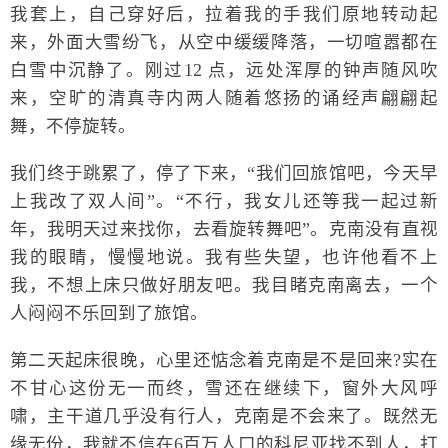
我套上，自己穿好后，拉着我的手我们原地转动起
来，外面大雪纷飞，从空中缓缓降落，一切喧嚣都在
白雪中沉静了。刚过12 点，远处浑厚的钟声随风吹
来，空旷的清真寺内两人随着悠扬的诵经声翩翩起
舞，不停旋转。
我们终于跳累了，停了下来，“我们回旅馆吧，今天早
上我改了双人间”。“不行，我女儿还等我一起过新
年，我明天过来找你，去看旋转舞吧”。克南没有直视
我的眼睛，慢慢地说。我有些失望，也许他看不上
我，不想上床只做好朋友吧。我目睹克南离去，一个
人闷闷不乐回到了旅馆。
第二天起床很晚，心里还惦念着克南是不是回来?实在
不甘心这份无一而终，雪还在继续下，窗外大风呼
啸，主干道几乎没有行人，克南是不会来了。既然无
缘无份，我就不信在6百万人口的科尼亚找不到人，打