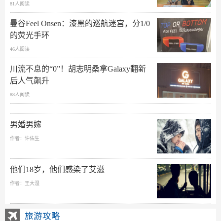
81人阅读
曼谷Feel Onsen：漆黑的巡航迷宫，分1/0
的荧光手环
46人阅读
川流不息的“0”！胡志明桑拿Galaxy翻新
后人气飙升
88人阅读
男婚男嫁
作者：许佑生
他们18岁，他们感染了艾滋
作者：王大湿
旅游攻略