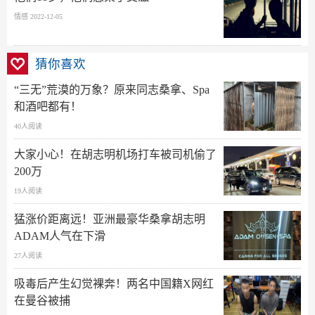
情感 2022-12-05
猜你喜欢
“三无”荒漠的万象？原来同志桑拿、Spa
和酒吧都有！
40人阅读
大家小心！在胡志明机场打车被司机偷了
200万
19人阅读
猛涨价距离远！亚洲最豪华桑拿胡志明
ADAM人气在下滑
27人阅读
吸毒后产生幻觉裸奔！两名中国籍X网红
在曼谷被捕