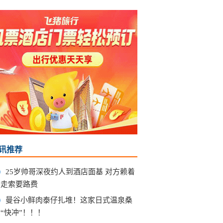
讯推荐
25岁帅哥深夜约人到酒店面基 对方赖着
不走索要路费
曼谷小鲜肉泰仔扎堆！这家日式温泉桑
“快冲”！！！