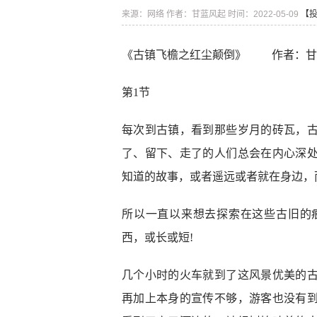
来源：网络
作者：甘蓝风起
时间：2022-05-09
【
《古镇飞檐之红尘颠倒》 作者：甘蓝
第1节
每次到古镇，看到那些岁月的砖瓦，
了、留下、走了的人们总会在内心深
知道的故事，或者遥远或者就在身边，
所以一直以来想去探索在这些古旧的
西，或长或短!
几个小时的火车就到了这风景优美的
再加上本身的宣传不够，游客也没有