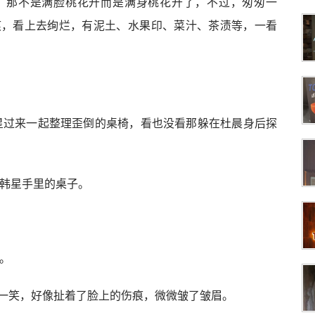
，那不是满脸桃花开而是满身桃花开了，不过，匆匆一
痕，看上去绚烂，有泥土、水果印、菜汁、茶渍等，一看
韩星过来一起整理歪倒的桌椅，看也没看那躲在杜晨身后探
过韩星手里的桌子。
活。
一笑，好像扯着了脸上的伤痕，微微皱了皱眉。