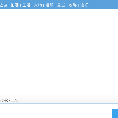
旅游
拍客
生活
人物
话题
艾滋
攻略
浪吧
>
小说
> 正文