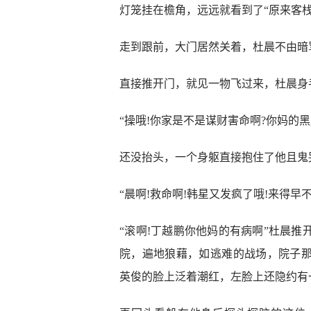
灯笼挂在檐角，远远就看到了“原来客栈
走到跟前，大门居然关着，杜晨不由暗骂
直接推开门，就见一物飞过来，杜晨身
“操哦!你家是不是谋财害命啊?你妈的黑
还没抬头，一个身躯直接抱住了他且鬼
“晨啊!救命啊!韩星又发疯了哦!来得早不
“滚啊!丁越鹏你他妈的有病啊”杜晨
院，遍地狼藉，如逃难的战场，院子
英俊的脸上泛着潮红，左脸上还隐约有