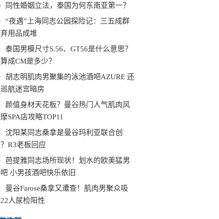
同性婚姻立法，泰国为何东南亚第一？
“夜遇”上海同志公园探险记：三五成群
废弃用品成堆
泰国男模尺寸S.56、GT56是什么意思？
换算成CM是多少？
胡志明肌肉男聚集的泳池酒吧AZURE 还
有巡航迷宫暗房
颜值身材天花板？曼谷热门人气肌肉风
摩SPA店攻略TOP11
沈阳某同志桑拿是曼谷玛利亚联合创
？R3老板回应
芭提雅同志场所现状！划水的欧美猛男
秀吧 小男孩酒吧快乐依旧
0
曼谷Farose桑拿又遭查！肌肉男聚众吸
22人尿检阳性