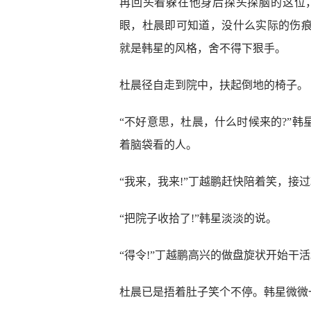
再回头看躲在他身后探头探脑的这位
眼，杜晨即可知道，没什么实际的伤
就是韩星的风格，舍不得下狠手。
杜晨径自走到院中，扶起倒地的椅子。
“不好意思，杜晨，什么时候来的?”
着脑袋看的人。
“我来，我来!”丁越鹏赶快陪着笑，接
“把院子收拾了!”韩星淡淡的说。
“得令!”丁越鹏高兴的做盘旋状开始干
杜晨已是捂着肚子笑个不停。韩星微微