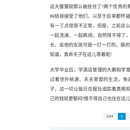
这大猩猩就那么被拴住了?两个优秀的
纠结就接受了他们，以至于后来都怀疑
有一丁点觉得不正常，但是，之前这么
一起洗澡，一起疯闹，自然得不得了
长，追他的女孩可是一打一打的，搞的
知道，真命天子在这儿等着呢!
大学毕业后，学酒店管理的大鹏和学
过着世外桃源、夫夫恩爱的生活，免
子，这一切让每日在报社追踪着真相
己的钱就更郁闷!恨不得自己也住在这儿
1/44
1