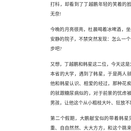
打科，却看到了丁越鹏年轻的笑着的
无奈!
今晚的月亮很亮，杜晨喝着冰啤酒，坐
安静的院子，不禁突然发现：怎么一个
步吧?
又想，丁越鹏和韩星这二位，今天这是
本省的大学，遇到了韩星，于是两人
他和韩星认识、相爱的经过，那种花
的就跟糖尿病似的，对于前景的忧虑
男孩，让他这个从小粗枝大叶、狂放不
第二个假期，大鹏献宝似的带着韩星
重、自自然然、大大方方，和这个跳