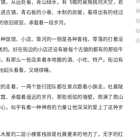
6
古镇，从远处看，青山绿水，有飞檐的屋角挑向天空，若
7
走进古镇，青石板的小巷、木制的房屋，看得出有的经过
8
的依旧斑驳，承载着一段岁月。
9
各种饭馆、小店、靠河的一侧是各种客栈，零落的打着没
1
之类的。好在街边的小店还没有被每个古镇的都有的那些牛
满，有那么一些店卖着本地酿的酒、小吃、特产。街边有
抬起头看看，又继续睡。
暇的走着，一两个旅行团队都在景点跟着小旗走，杜晨陡
喧嚣、承载着遥远的岁月，那些斑驳的墙壁，爬满了爬山
的心，似乎有着一种神奇的力量让他深深的爱上了这种岁
瓦木屋的二层小楼客栈就是杜晨要来的地方了，无字的红