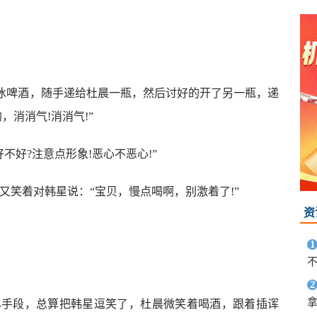
。
三瓶冰啤酒，随手递给杜晨一瓶，然后讨好的开了另一瓶，递
，消消气!消消气!”
好不好?注意点形象!恶心不恶心!”
头又笑着对韩星说：“宝贝，慢点喝啊，别激着了!”
资
1
2
拿
尽手段，总算把韩星逗笑了，杜晨微笑着喝酒，跟着插诨