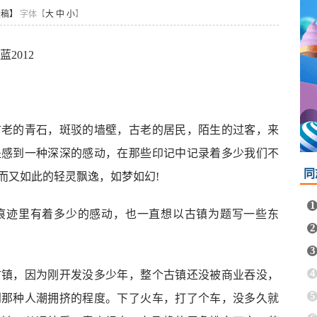
投稿】
字体【
大
中
小
】
2012
古老的青石，斑驳的墙壁，古老的居民，陌生的过客，来
处感到一种深深的感动，在那些印记中记录着多少我们不
同
而又如此的轻灵飘逸，如梦如幻!
1
痕迹里有着多少的感动，也一直想以古镇为题写一些东
2
3
4
古镇，因为刚开发没多少年，整个古镇还没被商业吞没，
5
到那种人潮拥挤的程度。下了火车，打了个车，没多久就