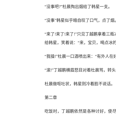
“没事吧?”杜晨掏出烟给了韩星一支。
“没事”韩星似乎暗自叹了口气，点了烟
“来了!来了!来了!”只见丁越鹏拿着
给韩星，笑着说：“来，宝贝，喝点冰的
“我操!”杜晨一口酒喷出来：“有外人在
“滚!”丁越鹏横眉怒目对着杜晨骂，转
杜晨做呕吐状，韩星则冷着脸不说话。
第二章
吃饭时，丁越鹏依然是各种讨好，使