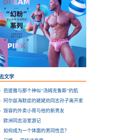
志文学
芭提雅与那个神似“汤姆克鲁斯”的肌
阿尔兹海默症的姥姥劝同志孙子离开家
毁容的外卖小哥与他的新男友
欧洲同志浴室游记
如何成为一个体面的男同性恋？