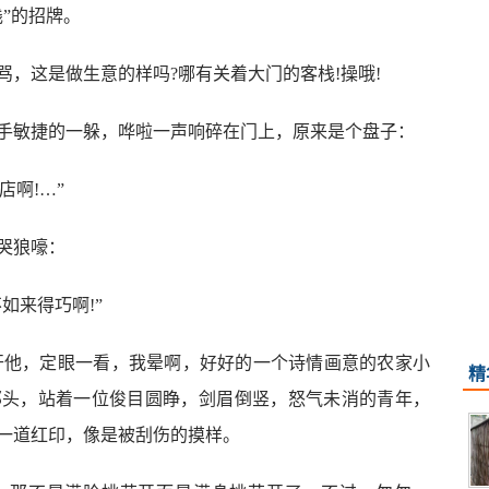
”的招牌。
，这是做生意的样吗?哪有关着大门的客栈!操哦!
手敏捷的一躲，哗啦一声响碎在门上，原来是个盘子：
店啊!…”
哭狼嚎：
如来得巧啊!”
推开他，定眼一看，我晕啊，好好的一个诗情画意的农家小
精
那头，站着一位俊目圆睁，剑眉倒竖，怒气未消的青年，
一道红印，像是被刮伤的摸样。