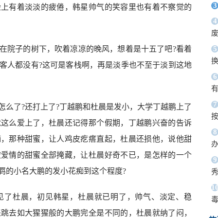
3
脸上有着淡淡的疲倦，韩星帅气的笑容里也有着不察觉的
4
5
在院子的树下，吹着凉凉的晚风，想着是十五了吧?看着
客人都没有?这可是客栈啊，再是淡季也不至于淡到这地
6
7
怎么了?还打上了?丁越鹏和杜晨是发小，大学丁越鹏上了
按
就这么爱上了，杜晨还记得那个假期，丁越鹏兴奋的告诉
8
痴，那种甜蜜，让人鸡皮疙瘩直起，杜晨还损他，说他甜
办
被爱情的甜蜜全部掩藏，让杜晨好奇不已，是怎样的一个
9
羁的小名大鹏的发小花痴到这个程度?
1
见了杜晨，初见韩星，杜晨就已明了，帅气、淡定、稳
毒
来跳去如大猩猩般的大鹏完全是不同的，杜晨就纳了闷，