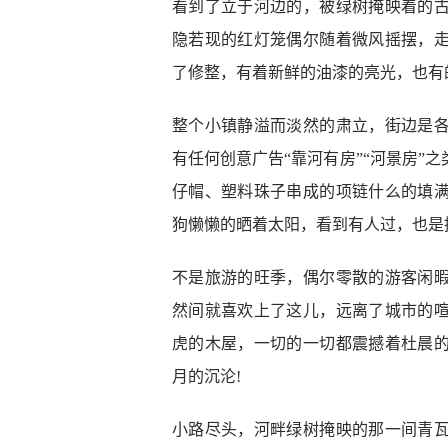
看到了立于河边的，被绿树掩映着的
隐若现的红灯笼偶尔随着微风摇摆，
了修整，有着新鲜的油漆的亮光，也有
整个小镇静溢而淡然的肃立，街边是
有任何创意广告“靠河有房”“河景房”
仔帽、塑料珠子串成的项链什么的填
狗懒懒的晒着太阳，看到有人过，也是
不是旅游的旺季，偶尔零散的游客闲
然间就喜欢上了这儿，远离了城市的
虎的木屋，一切的一切都震撼着杜晨
月的沉沦!
小路尽头，河畔绿树掩映的那一间青