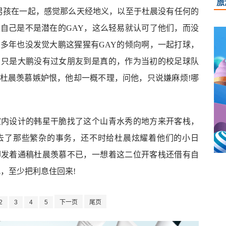
旅
男孩在一起，感觉那么天经地义，以至于杜晨没有任何的
自己是不是潜在的GAY，这么轻易就认可了他们，而没
多年也没发觉大鹏这猩猩有GAY的倾向啊，一起打球，
，只是大鹏没有过女朋友到是真的，作为当初的校足球队
杜晨羡慕嫉妒恨，他却一概不理，问他，只说嫌麻烦!哪
室内设计的韩星干脆找了这个山青水秀的地方来开客栈，
去了那些繁杂的事务，还不时给杜晨炫耀着他们的小日
却发着通稿杜晨羡慕不已，一想着这二位开客栈还借有自
，至少把利息住回来!
2
3
4
5
下一页
尾页