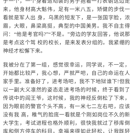
于一个，一个身着运动装的男子抱着一打表朝这边走
来，他身材高大魁伟，足有一米八五，矫健的步伐一
看就是军人出 身，乌黑的短发下，是一张国字脸，浓
眉，大眼，鼻梁高挺，典型的中国美男。我不自主得
问：“他是考官吗?”“不是。”旁边的学友回答，他说那
是考点这个驾 校的校长，是来发表分组的。我紧绷的
神经才松懈下来。
我被分在了第一组，感觉很幸运，同学说，不一定，
开始都比较严，我心想，严就严吧，自己的命运在人
家手里。准备好了，进考场吧，我不下地狱谁下!但我
以一副大义凛然的姿态走进考场的时候，终于看到了
传说中的阎王爷，这时候，我的神经反倒松了下来，
因为眼前的警官个头不高，有一米七二左右吧，应该
没有我 高，稚气的脸庞一看就是个刚如岗位不久的新
大学生，考试进程也格外顺利，很快我就过了移库倒
库和侧方停车的科目。幸福来得如此轻松，让我既轻