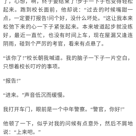
了，心想，啊，终于要结束了!步子一下子也变得轻松
起来。跑到校长面前，他却说：“过去的时候嘴甜一
点，一定要打报告!问个好，没什么坏处。”这让我本来
松弛下来的心一下子紧张起来。本来坡道起步就没练
好，最近一直忙，也没有时间上车，现在屋漏又逢连
阴雨，碰到个严厉的考官，看来有点悬了。
“该你了!”校长朝我喊道。我的脑子一下子一片空白，
只想着校长叮咛的事项。
“报告!”
“进来。”声音低沉而缓慢。
我打开车门，眼前是一个中年警察。“警官，你好!”
他顿了一下，似乎对我的问候有点意外，然后不屑地
说：“上来吧。”