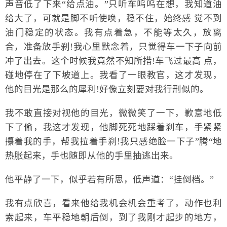
声音低了下来“给点油。”只听车呜呜在想，我知道油
给大了，可就是脚不听使唤，稳不住，始终感 觉不到
油门稳定的状态。我有点着急，不能等太久，放离
合，准备放手刹!我心里默念着，只觉得车一下子向前
冲了出去。这个时候我竟然不知所措!车飞过最高 点，
碰地停在了下坡道上。我看了一眼教官，这才发现，
他的目光是那么的犀利!好像立刻要对我行刑似的。
我不敢直接对视他的目光，微微笑了一下，歉意地低
下了偷，我这才发现，他脚死死地踩着刹车，手紧紧
攥着我的手，帮我拉着手刹!我只感绝脸一下子”腾“地
热胀起来，手也随即从他的手里抽逃出来。
他平静了一下，似乎若有所思，低声道：“挂倒档。”
我有点欣喜，看来他给我机会机会重考了，动作也利
索起来，车平稳地朝后倒，到了我刚才起步的地方，