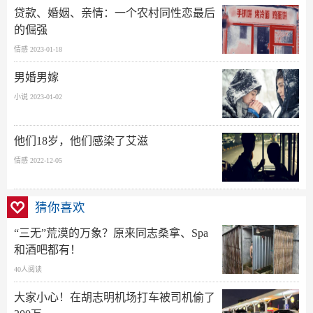
贷款、婚姻、亲情：一个农村同性恋最后
的倔强
情感 2023-01-18
男婚男嫁
小说 2023-01-02
他们18岁，他们感染了艾滋
情感 2022-12-05
猜你喜欢
“三无”荒漠的万象？原来同志桑拿、Spa
和酒吧都有！
40人阅读
大家小心！在胡志明机场打车被司机偷了