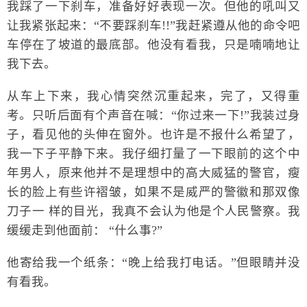
我踩了一下刹车，准备好好表现一次。但他的吼叫又
让我紧张起来：“不要踩刹车!!”我赶紧遵从他的命令吧
车停在了坡道的最底部。他没有看我，只是喃喃地让
我下去。
从车上下来，我心情突然沉重起来，完了，又得重
考。只听后面有个声音在喊：“你过来一下!”我装过身
子，看见他的头伸在窗外。也许是不报什么希望了，
我一下子平静下来。我仔细打量了一下眼前的这个中
年男人，原来他并不是理想中的高大威猛的警官，瘦
长的脸上有些许褶皱，如果不是威严的警徽和那双像
刀子一 样的目光，我真不会认为他是个人民警察。我
缓缓走到他面前： “什么事?”
他寄给我一个纸条：“晚上给我打电话。”但眼睛并没
有看我。