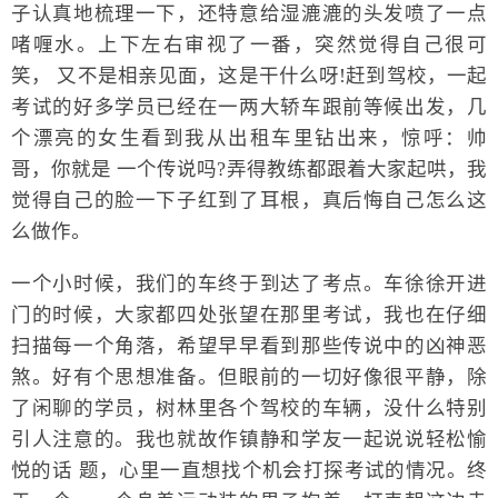
子认真地梳理一下，还特意给湿漉漉的头发喷了一点
啫喱水。上下左右审视了一番，突然觉得自己很可
笑， 又不是相亲见面，这是干什么呀!赶到驾校，一起
考试的好多学员已经在一两大轿车跟前等候出发，几
个漂亮的女生看到我从出租车里钻出来，惊呼：帅
哥，你就是 一个传说吗?弄得教练都跟着大家起哄，我
觉得自己的脸一下子红到了耳根，真后悔自己怎么这
么做作。
一个小时候，我们的车终于到达了考点。车徐徐开进
门的时候，大家都四处张望在那里考试，我也在仔细
扫描每一个角落，希望早早看到那些传说中的凶神恶
煞。好有个思想准备。但眼前的一切好像很平静，除
了闲聊的学员，树林里各个驾校的车辆，没什么特别
引人注意的。我也就故作镇静和学友一起说说轻松愉
悦的话 题，心里一直想找个机会打探考试的情况。终