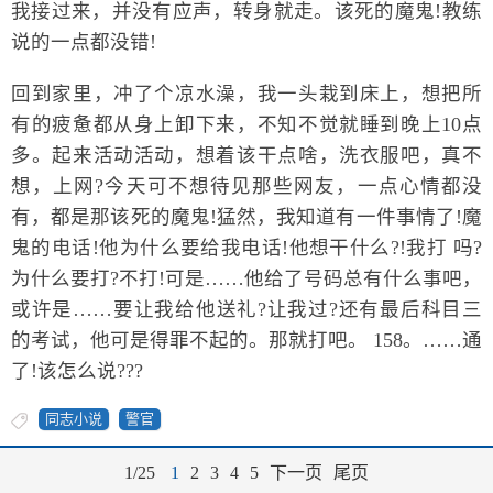
我接过来，并没有应声，转身就走。该死的魔鬼!教练
说的一点都没错!
回到家里，冲了个凉水澡，我一头栽到床上，想把所
有的疲惫都从身上卸下来，不知不觉就睡到晚上10点
多。起来活动活动，想着该干点啥，洗衣服吧，真不
想，上网?今天可不想待见那些网友，一点心情都没
有，都是那该死的魔鬼!猛然，我知道有一件事情了!魔
鬼的电话!他为什么要给我电话!他想干什么?!我打 吗?
为什么要打?不打!可是……他给了号码总有什么事吧，
或许是……要让我给他送礼?让我过?还有最后科目三
的考试，他可是得罪不起的。那就打吧。 158。……通
了!该怎么说???
同志小说
警官
1/25
1
2
3
4
5
下一页
尾页