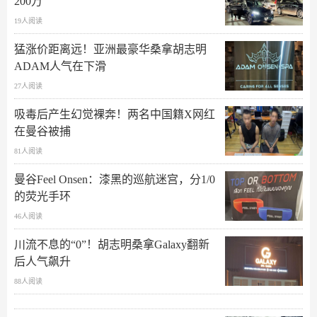
200万
19人阅读
猛涨价距离远！亚洲最豪华桑拿胡志明
ADAM人气在下滑
27人阅读
吸毒后产生幻觉裸奔！两名中国籍X网红
在曼谷被捕
81人阅读
曼谷Feel Onsen：漆黑的巡航迷宫，分1/0
的荧光手环
46人阅读
川流不息的“0”！胡志明桑拿Galaxy翻新
后人气飙升
88人阅读