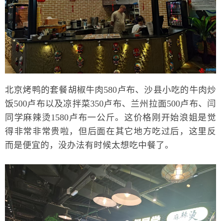
北京烤鸭的套餐胡椒牛肉580卢布、沙县小吃的牛肉炒
饭500卢布以及凉拌菜350卢布、兰州拉面500卢布、闫
同学麻辣烫1580卢布一公斤。这价格刚开始浪姐是觉
得非常非常贵啦，但后面在其它地方吃过后，这里反
而是便宜的，没办法有时候太想吃中餐了。