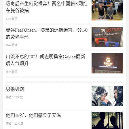
吸毒后产生幻觉裸奔！两名中国籍X网红
在曼谷被捕
81人阅读
曼谷Feel Onsen：漆黑的巡航迷宫，分1/0
的荧光手环
46人阅读
川流不息的“0”！胡志明桑拿Galaxy翻新
后人气飙升
88人阅读
男婚男嫁
作者：许佑生
他们18岁，他们感染了艾滋
作者：王大湿