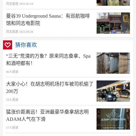
同志旅游 2025-05-24
曼谷39 Underground Sauna：有巡航咖啡
馆和同志电影院
同志旅游 2025-04-28
猜你喜欢
“三无”荒漠的万象？原来同志桑拿、Spa
和酒吧都有！
40人阅读
大家小心！在胡志明机场打车被司机偷了
200万
19人阅读
猛涨价距离远！亚洲最豪华桑拿胡志明
ADAM人气在下滑
27人阅读