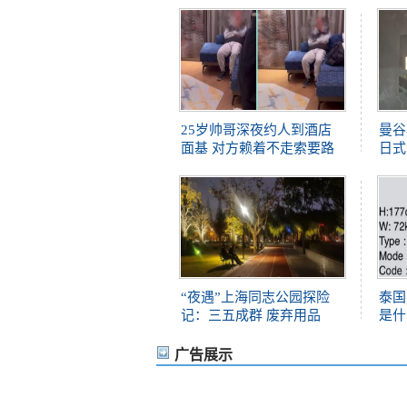
25岁帅哥深夜约人到酒店
曼谷
面基 对方赖着不走索要路
日式
“夜遇”上海同志公园探险
泰国
记：三五成群 废弃用品
是什
广告展示