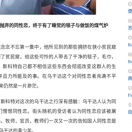
4
5
人抛弃的同性恋，终于有了睡觉的毯子与做饭的煤气炉
苏
6
B
然念念不忘第一集中，他所见到的那些拥挤在狭小贫民窟
7
到了贫民窟，给这些可怜的人带去了干净的毯子，毛巾，
Bo
。斯科特自己都不相信这些东西会彻底改变这群人的生
8
并且力所能及的事。在乌干达这个对同性恋者充满不平
来仍然是一片渺茫。
9
F
，斯科特对这次的乌干达之行深有感触：乌干达人认为同
1
们憎恨同性恋。街头随机的受访者认为同性恋应该被屠
样。牧师，官员，教师们一次又一次的告知国人同性恋是
乌干达的青少年。