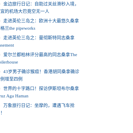
金边旅行日记：自助过关丝滑秒入境，
便宜的机场大巴竟空无一人
走进英伦三岛之：欧洲十大最悠久桑拿
格兰the pipeworks
走进英伦三岛之：曼彻斯特同志桑拿
asement
爱尔兰都柏林评分最高的同志桑拿The
ilerhouse
43岁男子确诊猴痘！香港胡同桑拿确诊
病例增至四例
世界的十字路口！探访伊斯坦布尔桑拿
iruz Aga Haman
0
万象旅行日记：坐摩的，遭遇飞车抢
劫！