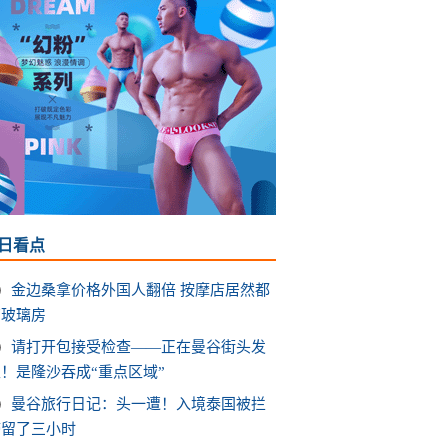
日看点
金边桑拿价格外国人翻倍 按摩店居然都
有玻璃房
请打开包接受检查——正在曼谷街头发
！是隆沙吞成“重点区域”
曼谷旅行日记：头一遭！入境泰国被拦
滞留了三小时