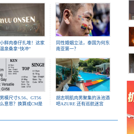
小鲜肉泰仔扎堆！这家
同性婚姻立法，泰国为何东
温泉桑拿“快冲”
南亚第一？
男模尺寸S.56、GT56
胡志明肌肉男聚集的泳池酒
么意思？换算成CM是
吧AZURE 还有巡航迷宫