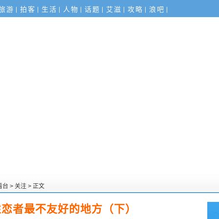
旅游
拍客
生活
人物
话题
艾滋
攻略
浪吧
看台
>
关注
> 正文
性恋者最不友好的地方（下）