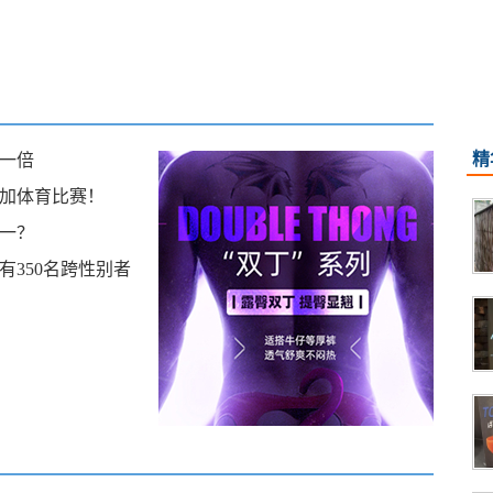
精
了一倍
加体育比赛！
一？
350名跨性别者