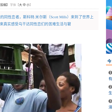
【投稿】
字体【
大
中
小
】
性恋者，斯科特.米尔斯（Scott Mills）来到了世界上
来真实感受乌干达同性恋们的苦难生活与窘
今
1
2
生
3