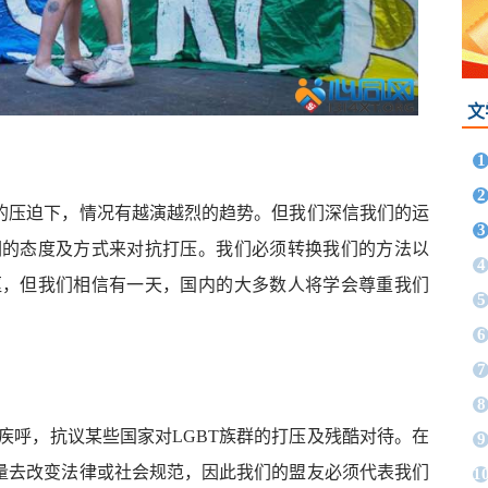
文
1
2
党的压迫下，情况有越演越烈的趋势。但我们深信我们的运
3
们的态度及方式来对抗打压。我们必须转换我们的方法以
4
岖，但我们相信有一天，国内的大多数人将学会尊重我们
5
6
7
8
疾呼，抗议某些国家对LGBT族群的打压及残酷对待。在
9
力量去改变法律或社会规范，因此我们的盟友必须代表我们
1