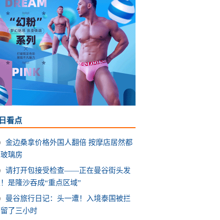
日看点
金边桑拿价格外国人翻倍 按摩店居然都
有玻璃房
请打开包接受检查——正在曼谷街头发
！是隆沙吞成“重点区域”
曼谷旅行日记：头一遭！入境泰国被拦
滞留了三小时