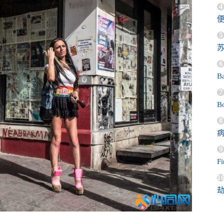
4
5
苏
6
B
7
Bo
8
9
F
1