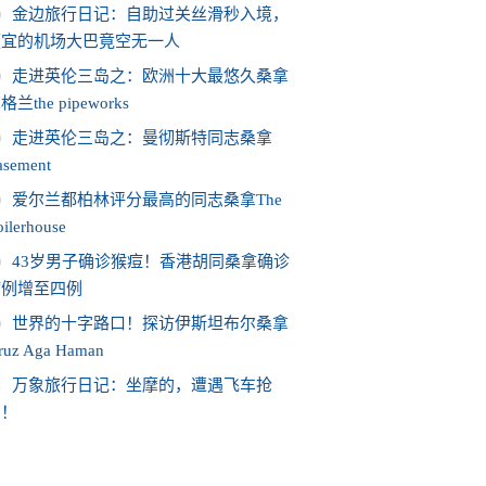
金边旅行日记：自助过关丝滑秒入境，
便宜的机场大巴竟空无一人
走进英伦三岛之：欧洲十大最悠久桑拿
格兰the pipeworks
走进英伦三岛之：曼彻斯特同志桑拿
asement
爱尔兰都柏林评分最高的同志桑拿The
ilerhouse
43岁男子确诊猴痘！香港胡同桑拿确诊
病例增至四例
世界的十字路口！探访伊斯坦布尔桑拿
iruz Aga Haman
0
万象旅行日记：坐摩的，遭遇飞车抢
劫！