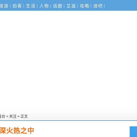
旅游
拍客
生活
人物
话题
艾滋
攻略
浪吧
看台
>
关注
> 正文
水深火热之中