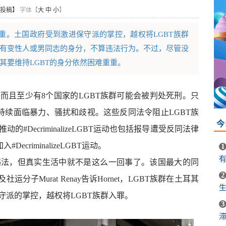
投稿】
字体【
大
中
小
】
重重。土国政府受到激进保守派的掌控，越权将LGBT族群
有变性人或男同志的身分，不算违法行为。不过，尽管没
其要维持LGBT的身分依然困难重重。
而且至少有8个国家的LGBT族群可能会被判处死刑。只
持续面临暴力、骚扰和歧视。这些反同法令阻止LGBT族
今
DecriminalizeLGBT运动也包括报导遭受反同法律
criminalizeLGBT运动。
1
违法，但真实生活中就不是这么一回事了。该国最大的同
2
分子Murat Renay告诉Hornet，LGBT族群在土耳其
生
守派的掌控，越权将LGBT族群入罪。
3