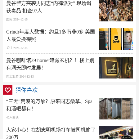
曼谷警方突袭男同志“内裤派对” 现场缉
获毒品 扣查97人
国际 2024-12-15
Grindr年度大数据：约旦1多南非0多 美国
人最爱换裸照
关注 2024-12-14
曼谷咖啡馆39 hornet暗藏玄机？！楼上别
有洞天即时发展！
同志旅游 2024-12-13
猜你喜欢
“三无”荒漠的万象？原来同志桑拿、Spa
和酒吧都有！
40人阅读
大家小心！在胡志明机场打车被司机偷了
200万