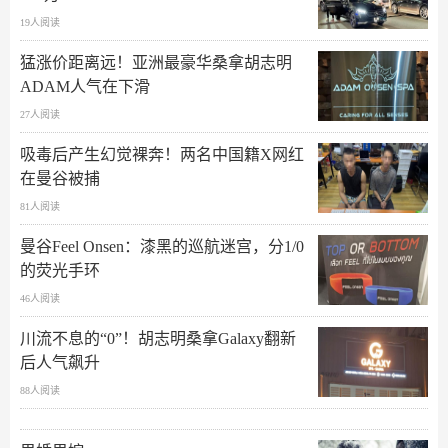
19人阅读
猛涨价距离远！亚洲最豪华桑拿胡志明
ADAM人气在下滑
27人阅读
吸毒后产生幻觉裸奔！两名中国籍X网红
在曼谷被捕
81人阅读
曼谷Feel Onsen：漆黑的巡航迷宫，分1/0
的荧光手环
46人阅读
川流不息的“0”！胡志明桑拿Galaxy翻新
后人气飙升
88人阅读