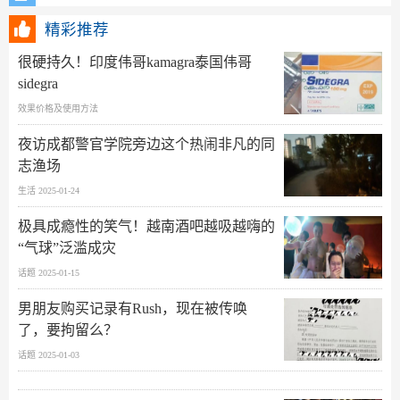
精彩推荐
很硬持久！印度伟哥kamagra泰国伟哥
sidegra
效果价格及使用方法
夜访成都警官学院旁边这个热闹非凡的同
志渔场
生活 2025-01-24
极具成瘾性的笑气！越南酒吧越吸越嗨的
“气球”泛滥成灾
话题 2025-01-15
男朋友购买记录有Rush，现在被传唤
了，要拘留么？
话题 2025-01-03