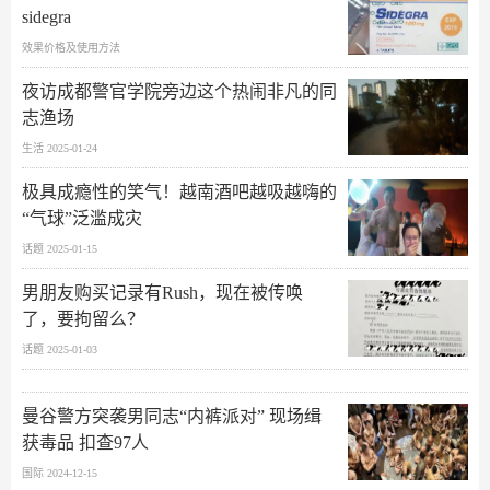
sidegra
效果价格及使用方法
夜访成都警官学院旁边这个热闹非凡的同
志渔场
生活 2025-01-24
极具成瘾性的笑气！越南酒吧越吸越嗨的
“气球”泛滥成灾
话题 2025-01-15
男朋友购买记录有Rush，现在被传唤
了，要拘留么？
话题 2025-01-03
曼谷警方突袭男同志“内裤派对” 现场缉
获毒品 扣查97人
国际 2024-12-15