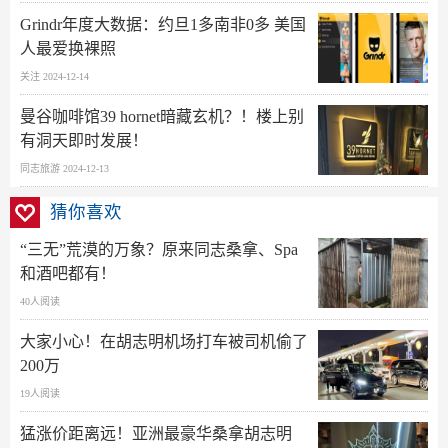
Grindr年度大数据：约旦1多南非0多 美国
人最爱换裸照
关注 2024-12-14
曼谷咖啡馆39 hornet暗藏玄机？！楼上别
有洞天即时发展！
同志旅游 2024-12-13
猜你喜欢
“三无”荒漠的万象？原来同志桑拿、Spa
和酒吧都有！
40人阅读
大家小心！在胡志明机场打车被司机偷了
200万
19人阅读
猛涨价距离远！亚洲最豪华桑拿胡志明