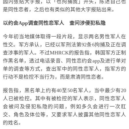
园内张贴大字报，以「也拘捕我」开头，陈述自己也
是同性恋者，之后也有类似的其他大字报贴出来。
以约会App调查同性恋军人 查问涉侵犯私隐
今年初当地媒体取得一段片段，显示两名男性军人在
性交。军方承认，已经以军刑法第92条6拘捕及正在调
查涉事的军人。不过MHRCK的报告指，韩国军方正制
作黑名单，透过电话录音、同性恋约会app及进行单对
单的调查等方式，查出军中的同性恋军人，指军方的
行动不是检控不当行为，而是肃清同性恋者。
报告指，黑名单上约有40至50名军人，当中最少有20
人已被检控。其中有被检控的军人表示，同性恋军人
会被问及侵犯私隐的问题，例如多久会进行一次肛
交、角色及体位等，又要求军人披露其他同性恋军人
的姓名。