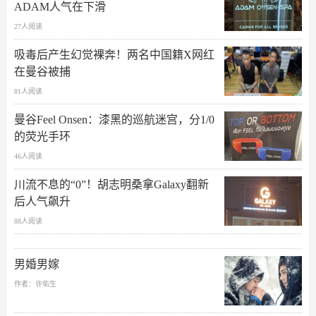
ADAM人气在下滑
27人阅读
吸毒后产生幻觉裸奔！两名中国籍X网红
在曼谷被捕
81人阅读
曼谷Feel Onsen：漆黑的巡航迷宫，分1/0
的荧光手环
46人阅读
川流不息的“0”！胡志明桑拿Galaxy翻新
后人气飙升
88人阅读
男婚男嫁
作者：许佑生