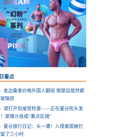
日看点
金边桑拿价格外国人翻倍 按摩店居然都
有玻璃房
请打开包接受检查——正在曼谷街头发
！是隆沙吞成“重点区域”
曼谷旅行日记：头一遭！入境泰国被拦
滞留了三小时