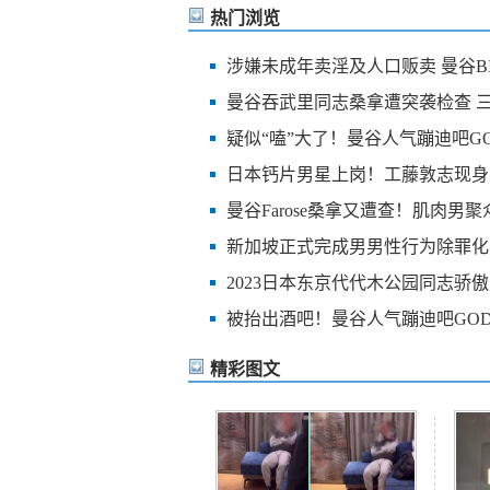
热门浏览
涉嫌未成年卖淫及人口贩卖 曼谷BIG
曼谷吞武里同志桑拿遭突袭检查 
疑似“嗑”大了！曼谷人气蹦迪吧G
日本钙片男星上岗！工藤敦志现身曼
曼谷Farose桑拿又遭查！肌肉男聚
新加坡正式完成男男性行为除罪化
2023日本东京代代木公园同志骄
被抬出酒吧！曼谷人气蹦迪吧GOD
精彩图文