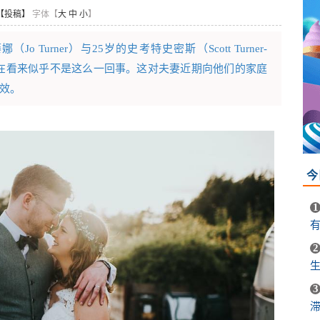
【投稿】
字体【
大
中
小
】
o Turner）与25岁的史考特史密斯（Scott Turner-
而现在看来似乎不是这么一回事。这对夫妻近期向他们的家庭
效。
今
1
2
生
3