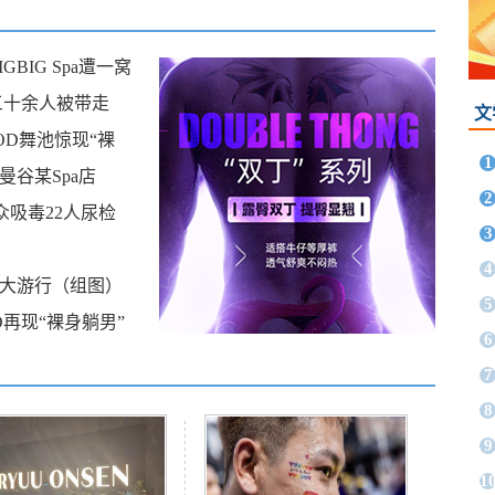
BIG Spa遭一窝
三十余人被带走
文
OD舞池惊现“裸
1
谷某Spa店
2
众吸毒22人尿检
3
4
傲大游行（组图）
5
再现“裸身躺男”
6
7
8
9
1