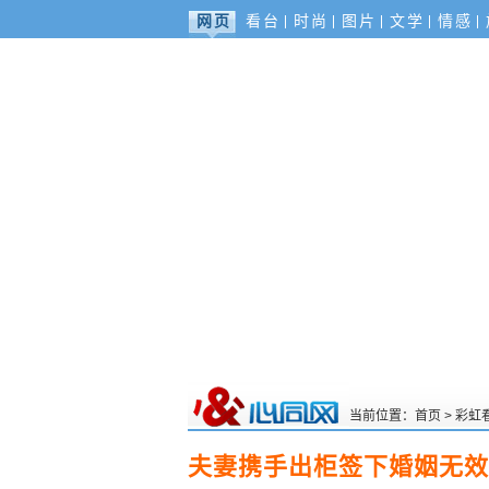
网页
看台
时尚
图片
文学
情感
当前位置：
首页
>
彩虹
夫妻携手出柜签下婚姻无效