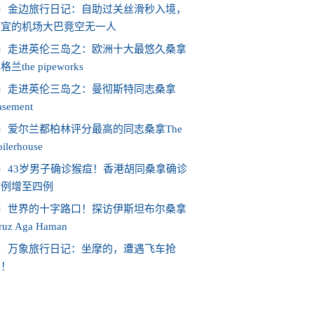
金边旅行日记：自助过关丝滑秒入境，
便宜的机场大巴竟空无一人
走进英伦三岛之：欧洲十大最悠久桑拿
格兰the pipeworks
走进英伦三岛之：曼彻斯特同志桑拿
asement
爱尔兰都柏林评分最高的同志桑拿The
ilerhouse
43岁男子确诊猴痘！香港胡同桑拿确诊
病例增至四例
世界的十字路口！探访伊斯坦布尔桑拿
iruz Aga Haman
0
万象旅行日记：坐摩的，遭遇飞车抢
劫！