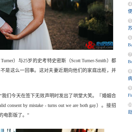
4
5
苏
6
B
7
ner）与25岁的史考特史密斯（Scott Turner-Smith）都
Bo
乎不是这么一回事。这对夫妻近期向他们的家庭出柜，并
8
9
F
“我们今天在签下无效声明时发出了哄堂大笑。『婚姻合
1
 by mistake - turns out we are both gay）。接招
的电影版了。”