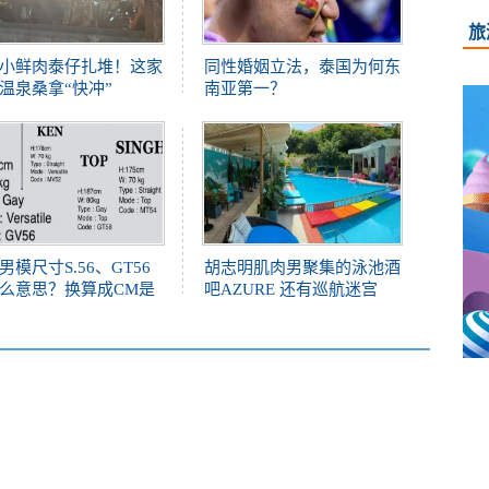
旅
小鲜肉泰仔扎堆！这家
同性婚姻立法，泰国为何东
温泉桑拿“快冲”
南亚第一？
男模尺寸S.56、GT56
胡志明肌肉男聚集的泳池酒
么意思？换算成CM是
吧AZURE 还有巡航迷宫