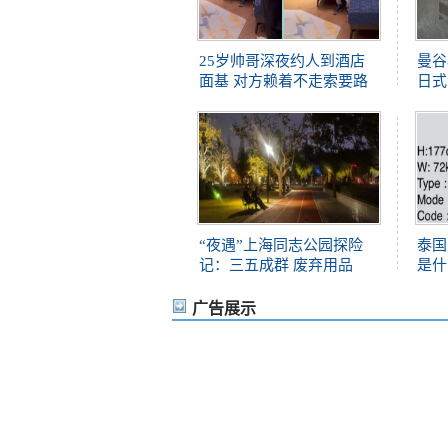
25岁帅哥深夜约人到酒店
曼谷
面基 对方赖着不走索要路
日式
“夜遇”上海同志公园探险
泰国
记：三五成群 废弃用品
是什
广告展示