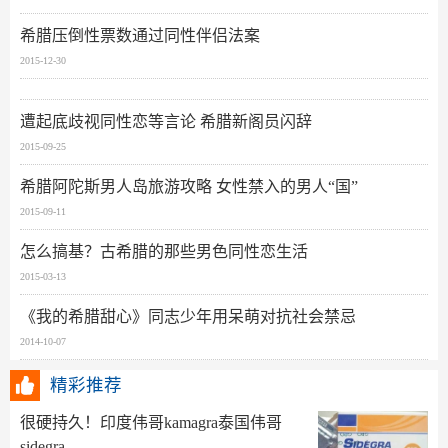
希腊压倒性票数通过同性伴侣法案
2015-12-30
遭起底歧视同性恋等言论 希腊新阁员闪辞
2015-09-25
希腊阿陀斯男人岛旅游攻略 女性禁入的男人“国”
2015-09-11
怎么搞基？古希腊的那些男色同性恋生活
2015-03-13
《我的希腊甜心》同志少年用呆萌对抗社会禁忌
2014-10-07
精彩推荐
很硬持久！印度伟哥kamagra泰国伟哥
sidegra