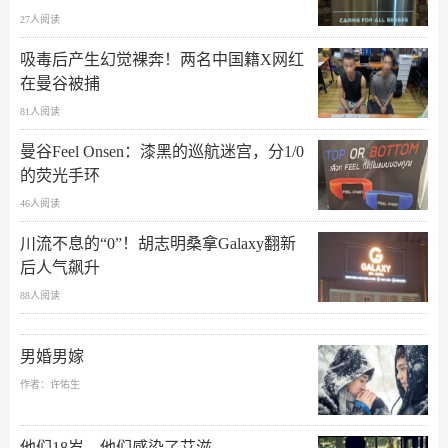
27人阅读
吸毒后产生幻觉裸奔！两名中国籍X网红
在曼谷被捕
81人阅读
曼谷Feel Onsen：漆黑的巡航迷宫，分1/0
的荧光手环
46人阅读
川流不息的“0”！胡志明桑拿Galaxy翻新
后人气飙升
88人阅读
男婚男嫁
作者：许佑生
他们18岁，他们感染了艾滋