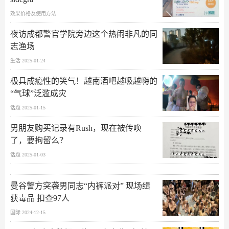
效果价格及使用方法
夜访成都警官学院旁边这个热闹非凡的同
志渔场
生活 2025-01-24
极具成瘾性的笑气！越南酒吧越吸越嗨的
“气球”泛滥成灾
话题 2025-01-15
男朋友购买记录有Rush，现在被传唤
了，要拘留么？
话题 2025-01-03
曼谷警方突袭男同志“内裤派对” 现场缉
获毒品 扣查97人
国际 2024-12-15