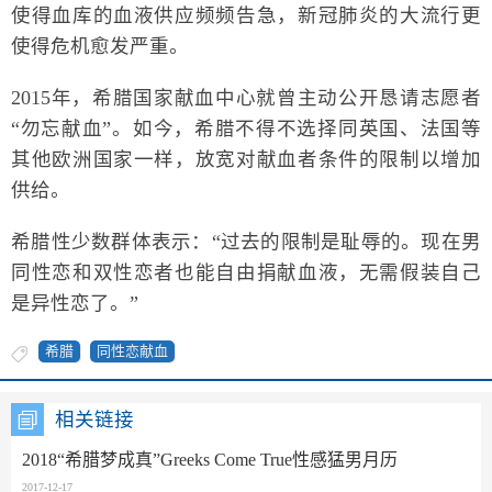
使得血库的血液供应频频告急，新冠肺炎的大流行更
使得危机愈发严重。
2015年，希腊国家献血中心就曾主动公开恳请志愿者
“勿忘献血”。如今，希腊不得不选择同英国、法国等
其他欧洲国家一样，放宽对献血者条件的限制以增加
供给。
希腊性少数群体表示：“过去的限制是耻辱的。现在男
同性恋和双性恋者也能自由捐献血液，无需假装自己
是异性恋了。”
希腊
同性恋献血
相关链接
2018“希腊梦成真”Greeks Come True性感猛男月历
2017-12-17