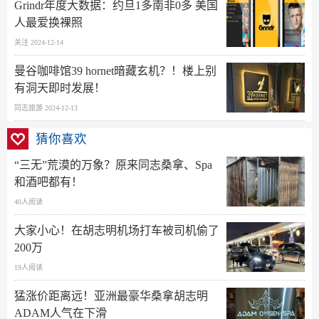
Grindr年度大数据：约旦1多南非0多 美国
人最爱换裸照
关注 2024-12-14
曼谷咖啡馆39 hornet暗藏玄机？！楼上别
有洞天即时发展！
同志旅游 2024-12-13
猜你喜欢
“三无”荒漠的万象？原来同志桑拿、Spa
和酒吧都有！
40人阅读
大家小心！在胡志明机场打车被司机偷了
200万
19人阅读
猛涨价距离远！亚洲最豪华桑拿胡志明
ADAM人气在下滑