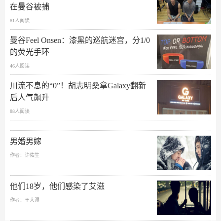
在曼谷被捕
81人阅读
曼谷Feel Onsen：漆黑的巡航迷宫，分1/0
的荧光手环
46人阅读
川流不息的“0”！胡志明桑拿Galaxy翻新
后人气飙升
88人阅读
男婚男嫁
作者：许佑生
他们18岁，他们感染了艾滋
作者：王大湿