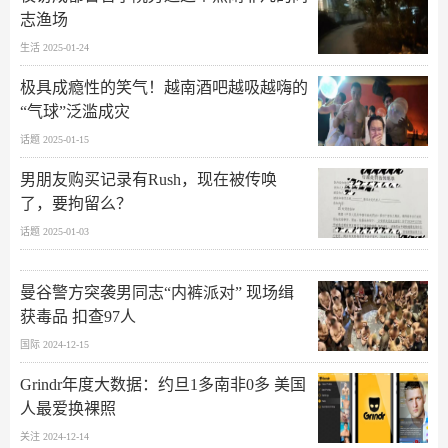
志渔场
生活 2025-01-24
极具成瘾性的笑气！越南酒吧越吸越嗨的
“气球”泛滥成灾
话题 2025-01-15
男朋友购买记录有Rush，现在被传唤
了，要拘留么？
话题 2025-01-03
曼谷警方突袭男同志“内裤派对” 现场缉
获毒品 扣查97人
国际 2024-12-15
Grindr年度大数据：约旦1多南非0多 美国
人最爱换裸照
关注 2024-12-14