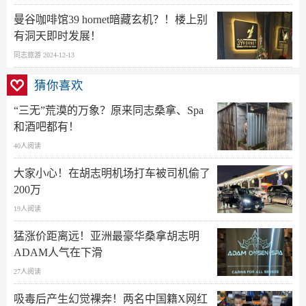
曼谷咖啡馆39 hornet暗藏玄机？！楼上别
有洞天即时发展！
同志旅游 2024-12-13
猜你喜欢
“三无”荒漠的万象？原来同志桑拿、Spa
和酒吧都有！
40人阅读
大家小心！在胡志明机场打车被司机偷了
200万
19人阅读
猛涨价距离远！亚洲最豪华桑拿胡志明
ADAM人气在下滑
27人阅读
吸毒后产生幻觉裸奔！两名中国籍X网红