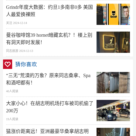
Grindr年度大数据：约旦1多南非0多 美国
人最爱换裸照
关注 2024-12-14
曼谷咖啡馆39 hornet暗藏玄机？！楼上别
有洞天即时发展！
同志旅游 2024-12-13
猜你喜欢
“三无”荒漠的万象？原来同志桑拿、Spa
和酒吧都有！
40人阅读
大家小心！在胡志明机场打车被司机偷了
200万
19人阅读
猛涨价距离远！亚洲最豪华桑拿胡志明