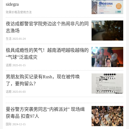
sidegra
效果价格及使用方法
夜访成都警官学院旁边这个热闹非凡的同
志渔场
生活 2025-01-24
极具成瘾性的笑气！越南酒吧越吸越嗨的
“气球”泛滥成灾
话题 2025-01-15
男朋友购买记录有Rush，现在被传唤
了，要拘留么？
话题 2025-01-03
曼谷警方突袭男同志“内裤派对” 现场缉
获毒品 扣查97人
国际 2024-12-15