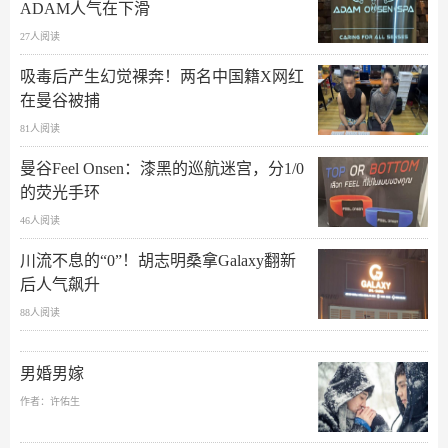
ADAM人气在下滑
27人阅读
吸毒后产生幻觉裸奔！两名中国籍X网红
在曼谷被捕
81人阅读
曼谷Feel Onsen：漆黑的巡航迷宫，分1/0
的荧光手环
46人阅读
川流不息的“0”！胡志明桑拿Galaxy翻新
后人气飙升
88人阅读
男婚男嫁
作者：许佑生