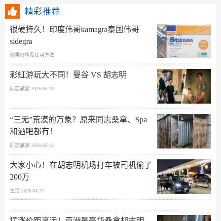
精彩推荐
很硬持久！印度伟哥kamagra泰国伟哥
sidegra
效果价格及使用方法
彩虹游玩大不同！曼谷 VS 胡志明
同志旅游 2026-05-18
“三无”荒漠的万象？原来同志桑拿、Spa
和酒吧都有！
同志旅游 2026-05-12
大家小心！在胡志明机场打车被司机偷了
200万
生活 2026-04-27
猛涨价距离远！亚洲最豪华桑拿胡志明