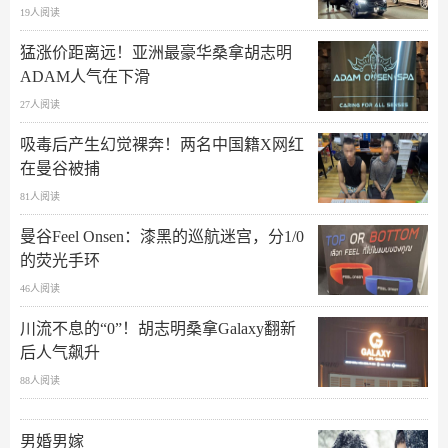
19人阅读
猛涨价距离远！亚洲最豪华桑拿胡志明
ADAM人气在下滑
27人阅读
吸毒后产生幻觉裸奔！两名中国籍X网红
在曼谷被捕
81人阅读
曼谷Feel Onsen：漆黑的巡航迷宫，分1/0
的荧光手环
46人阅读
川流不息的“0”！胡志明桑拿Galaxy翻新
后人气飙升
88人阅读
男婚男嫁