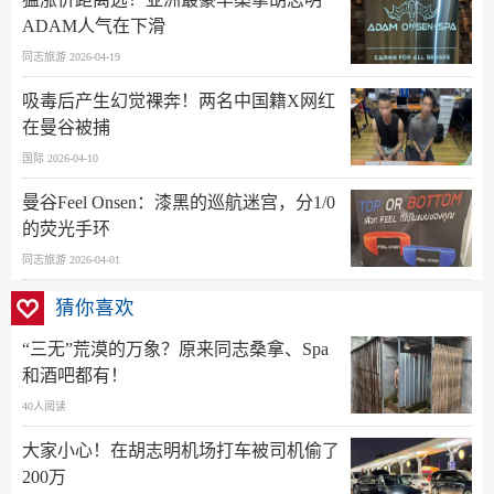
ADAM人气在下滑
同志旅游 2026-04-19
吸毒后产生幻觉裸奔！两名中国籍X网红
在曼谷被捕
国际 2026-04-10
曼谷Feel Onsen：漆黑的巡航迷宫，分1/0
的荧光手环
同志旅游 2026-04-01
猜你喜欢
“三无”荒漠的万象？原来同志桑拿、Spa
和酒吧都有！
40人阅读
大家小心！在胡志明机场打车被司机偷了
200万