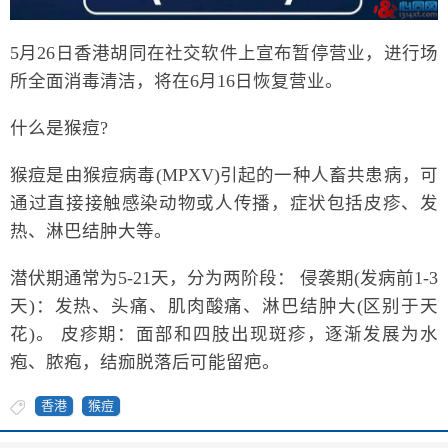
5月26日香港胡同在社交软件上宣布暂停营业，进行场
所全面消毒清洁，将在6月16日恢复营业。
什么是猴痘?
猴痘是由猴痘病毒(MPXV)引起的一种人畜共患病，可
通过直接接触感染动物或人传播，症状包括皮疹、发
热、淋巴结肿大等。
潜伏期通常为5-21天，分为两阶段： 侵袭期(发病前1-3
天)：发热、头痛、肌肉酸痛、淋巴结肿大(区别于天
花)。 皮疹期：面部和四肢出现斑疹，逐渐发展为水
疱、脓疱，结痂脱落后可能留疤。
香港
猴痘