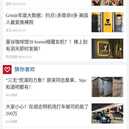
国际 2024-12-15
Grindr年度大数据：约旦1多南非0多 美国
人最爱换裸照
关注 2024-12-14
曼谷咖啡馆39 hornet暗藏玄机？！楼上别
有洞天即时发展！
同志旅游 2024-12-13
猜你喜欢
“三无”荒漠的万象？原来同志桑拿、Spa
和酒吧都有！
40人阅读
大家小心！在胡志明机场打车被司机偷了
200万
19人阅读