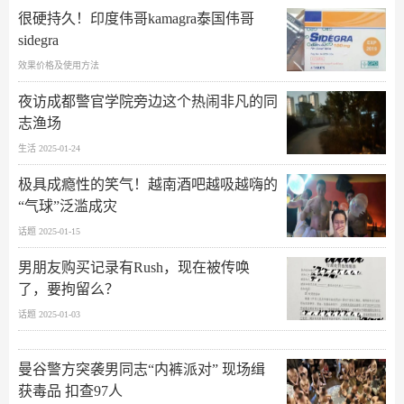
很硬持久！印度伟哥kamagra泰国伟哥
sidegra
效果价格及使用方法
夜访成都警官学院旁边这个热闹非凡的同
志渔场
生活 2025-01-24
极具成瘾性的笑气！越南酒吧越吸越嗨的
“气球”泛滥成灾
话题 2025-01-15
男朋友购买记录有Rush，现在被传唤
了，要拘留么？
话题 2025-01-03
曼谷警方突袭男同志“内裤派对” 现场缉
获毒品 扣查97人