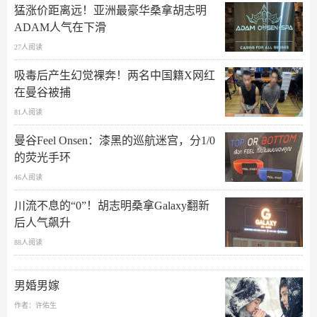
猛涨价距离远！亚洲最豪华桑拿胡志明
ADAM人气在下滑
27人阅读
吸毒后产生幻觉裸奔！两名中国籍X网红
在曼谷被捕
81人阅读
曼谷Feel Onsen：漆黑的巡航迷宫，分1/0
的荧光手环
46人阅读
川流不息的“0”！胡志明桑拿Galaxy翻新
后人气飙升
88人阅读
男婚男嫁
作者：许佑生