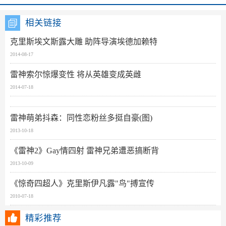
相关链接
克里斯埃文斯露大雕 助阵导演埃德加赖特
2014-08-17
雷神索尔惊爆变性 将从英雄变成英雌
2014-07-18
雷神萌弟抖森：同性恋粉丝多挺自豪(图)
2013-10-18
《雷神2》Gay情四射 雷神兄弟遭恶搞断背
2013-10-09
《惊奇四超人》克里斯伊凡露"鸟"搏宣传
2010-07-18
精彩推荐