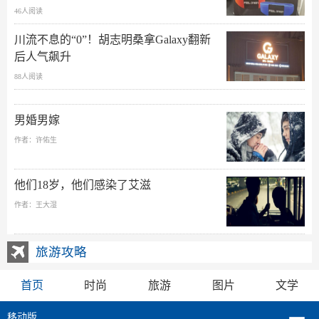
46人阅读
川流不息的“0”！胡志明桑拿Galaxy翻新
后人气飙升
88人阅读
男婚男嫁
作者：许佑生
他们18岁，他们感染了艾滋
作者：王大湿
旅游攻略
首页
时尚
旅游
图片
文学
移动版