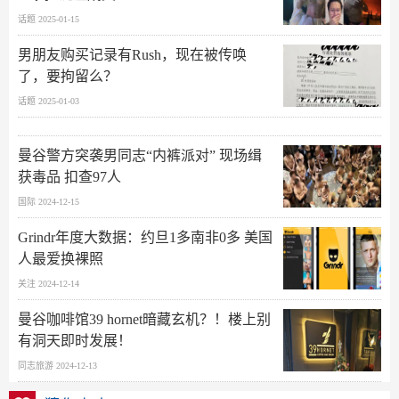
话题 2025-01-15
男朋友购买记录有Rush，现在被传唤
了，要拘留么？
话题 2025-01-03
曼谷警方突袭男同志“内裤派对” 现场缉
获毒品 扣查97人
国际 2024-12-15
Grindr年度大数据：约旦1多南非0多 美国
人最爱换裸照
关注 2024-12-14
曼谷咖啡馆39 hornet暗藏玄机？！楼上别
有洞天即时发展！
同志旅游 2024-12-13