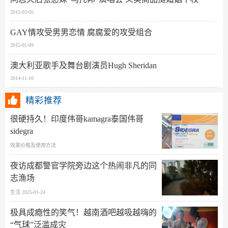
2015-03-05
GAY情攻受男男恋情 腐腐爱的攻受组合
2015-01-09
澳大利亚歌手及舞台剧演员Hugh Sheridan
2014-11-10
精彩推荐
很硬持久！印度伟哥kamagra泰国伟哥
sidegra
效果价格及使用方法
夜访成都警官学院旁边这个热闹非凡的同
志渔场
生活 2025-01-24
极具成瘾性的笑气！越南酒吧越吸越嗨的
“气球”泛滥成灾