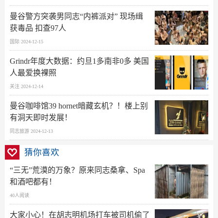
曼谷警方突袭男同志“内裤派对” 现场缉
获毒品 扣查97人
国际 2024-12-15
Grindr年度大数据：约旦1多南非0多 美国
人最爱换裸照
关注 2024-12-14
曼谷咖啡馆39 hornet暗藏玄机？！楼上别
有洞天即时发展！
同志旅游 2024-12-13
猜你喜欢
“三无”荒漠的万象？原来同志桑拿、Spa
和酒吧都有！
40人阅读
大家小心！在胡志明机场打车被司机偷了