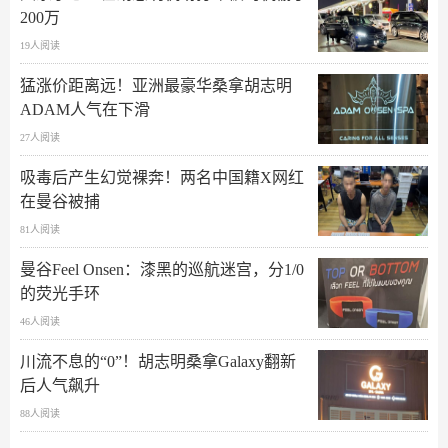
200万
19人阅读
猛涨价距离远！亚洲最豪华桑拿胡志明
ADAM人气在下滑
27人阅读
吸毒后产生幻觉裸奔！两名中国籍X网红
在曼谷被捕
81人阅读
曼谷Feel Onsen：漆黑的巡航迷宫，分1/0
的荧光手环
46人阅读
川流不息的“0”！胡志明桑拿Galaxy翻新
后人气飙升
88人阅读