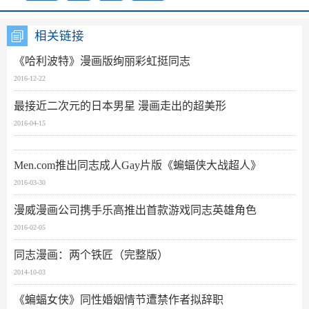
相关链接
《哈利波特》漫画版绚丽彩虹挺同志
2016-12-22
最接近二次元的日本男星 漫画走出的超美形
2016-04-15
Men.com推出同志成人Gay片版《蝙蝠侠大战超人》
2016-03-30
漫威漫画公司携手乐高推出首款游戏同志英雄角色
2016-02-05
同志漫画：两个铁匠（完整版）
2014-10-03
《蝙蝠女侠》同性婚姻情节遭禁作者拟辞职