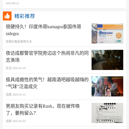
2013-09-12
精彩推荐
很硬持久！印度伟哥kamagra泰国伟哥
sidegra
效果价格及使用方法
夜访成都警官学院旁边这个热闹非凡的同
志渔场
生活 2025-01-24
极具成瘾性的笑气！越南酒吧越吸越嗨的
“气球”泛滥成灾
话题 2025-01-15
男朋友购买记录有Rush，现在被传唤
了，要拘留么？
话题 2025-01-03