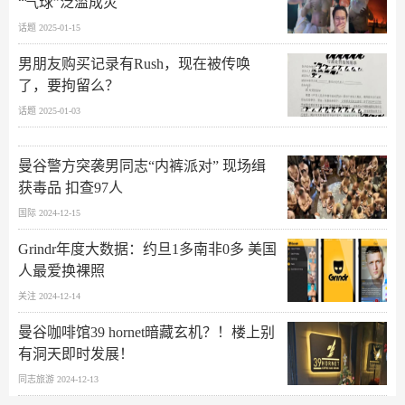
“气球”泛滥成灾
话题 2025-01-15
男朋友购买记录有Rush，现在被传唤
了，要拘留么？
话题 2025-01-03
曼谷警方突袭男同志“内裤派对” 现场缉
获毒品 扣查97人
国际 2024-12-15
Grindr年度大数据：约旦1多南非0多 美国
人最爱换裸照
关注 2024-12-14
曼谷咖啡馆39 hornet暗藏玄机？！楼上别
有洞天即时发展！
同志旅游 2024-12-13