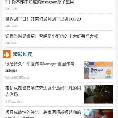
5个你不能不知道的instagram胡子型男
2015-10-15
世界胡子日！好莱坞最帅胡子型男TOP20
2015-10-09
记得当时是嫩草！曾经是小鲜肉的十大好莱坞大叔
2015-09-24
精彩推荐
很硬持久！印度伟哥kamagra泰国伟哥
sidegra
效果价格及使用方法
夜访成都警官学院旁边这个热闹非凡的同
志渔场
生活 2025-01-24
极具成瘾性的笑气！越南酒吧越吸越嗨的