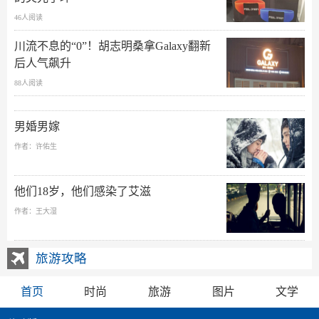
46人阅读
川流不息的“0”！胡志明桑拿Galaxy翻新
后人气飙升
88人阅读
男婚男嫁
作者：许佑生
他们18岁，他们感染了艾滋
作者：王大湿
旅游攻略
首页
时尚
旅游
图片
文学