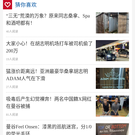
猜你喜欢
“三无”荒漠的万象？原来同志桑拿、Spa
和酒吧都有！
40人阅读
大家小心！在胡志明机场打车被司机偷了
200万
19人阅读
猛涨价距离远！亚洲最豪华桑拿胡志明
ADAM人气在下滑
27人阅读
吸毒后产生幻觉裸奔！两名中国籍X网红
在曼谷被捕
81人阅读
曼谷Feel Onsen：漆黑的巡航迷宫，分1/0
的荧光手环