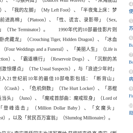
et）、「与狼共舞」（Dances With Wolves）、「从海底出
4
hi）、「我的左脚」（My Left Foot）、「半夜鬼上床：梦
eet）、「前进高棉」（Platoon）、「性、谎言、录影带」（Sex,
5
苏
结者」（The Terminator）。 1990年代的10部最佳影片则
6
龙」（Crouching Tiger, Hidden Dragon）、「冰血
B
Weddings and a Funeral）、「美丽人生」（Life is
7
iction）、「霸道横行」（Reservoir Dogs）、「沉默的羔
Bo
 ）、「刺激惊爆点」（The Usual Suspects），与「浪迹少年时」
8
You）。 进入21世纪前10年的最佳10部电影包括：「断背山」
应」（Crash）、「危机倒数」（The Hurt Locker）、「恶棍
9
F
）、 「鸿运当头」（Juno）、「魔戒首部曲：魔戒现身」（Lord of
1
 Ring）、「登峰造击」（Million Dollar Baby）、「女魔头」
ist），以及「贫民百万富翁」（Slumdog Millionaire）。