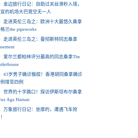
金边旅行日记：自助过关丝滑秒入境，
便宜的机场大巴竟空无一人
走进英伦三岛之：欧洲十大最悠久桑拿
格兰the pipeworks
走进英伦三岛之：曼彻斯特同志桑拿
asement
爱尔兰都柏林评分最高的同志桑拿The
ilerhouse
43岁男子确诊猴痘！香港胡同桑拿确诊
病例增至四例
世界的十字路口！探访伊斯坦布尔桑拿
iruz Aga Haman
0
万象旅行日记：坐摩的，遭遇飞车抢
劫！