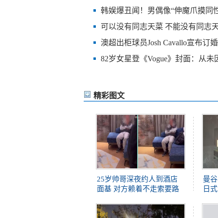
韩娱爆丑闻！男偶像“伸魔爪摸同性
可以没有同志天菜 不能没有同志
澳超出柜球员Josh Cavallo宣布订婚
82岁女星登《Vogue》封面：从
精彩图文
25岁帅哥深夜约人到酒店
曼谷
面基 对方赖着不走索要路
日式