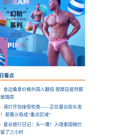
日看点
金边桑拿价格外国人翻倍 按摩店居然都
有玻璃房
请打开包接受检查——正在曼谷街头发
！是隆沙吞成“重点区域”
曼谷旅行日记：头一遭！入境泰国被拦
滞留了三小时