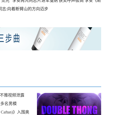
见光” 李安再凭同志片进军戛纳 获奖呼声极高 李安《断
同志:向着断臂山的方向迈步
不雅视频泄露
侵多名男模
Caftan)》入围奥