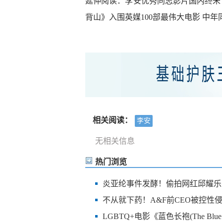
延伸阅读：李安优秀同志影片国内终未“
背山》入围英媒100部最伟大电影 中年
相关阅读：
李安
无相关信息
热门浏览
炎亚纶事件发酵！偷拍网红邱耀乐
不从就下药！A&F前CEO被控性
LGBTQ+电影《蓝色长袍(The Blue 