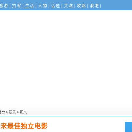
旅游
拍客
生活
人物
话题
艾滋
攻略
浪吧
看台
>
娱乐
> 正文
年来最佳独立电影