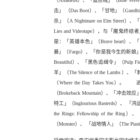
（Amadeus）、「蓝丝绒」（Blue Velv
击」 （Das Boot）、「甘地」（Gand
杀」（A Nightmare on Elm Str
Lies and Videotape），与「魔鬼终
是：「英雄本色」（Brave heart）、「卧虎藏
暴」（Fargo）、「你是我今生的新娘」（Four 
Beautiful）、「黑色追缉令」（Pulp F
羊」（The Silence of the Lambs
（Where the Day Takes 
（Brokeback Mountain）、「冲击效
特工」（Inglourious Basterds
the Rings: Fellowship of the
（Monster）、 「战地情人」（The Pian