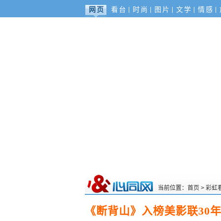
网页
看台
时尚
图片
文学
情感
当前位置：
首页
>
彩虹
《断背山》入榜美影联30