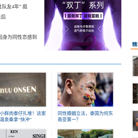
队友4年” 庭
天后
未因身为同性恋感到
精
小鲜肉泰仔扎堆！这家
同性婚姻立法，泰国为何东
温泉桑拿“快冲”
南亚第一？