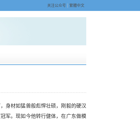
关注公众号
繁體中文
打，身材如猛兽般彪悍壮硕，刚毅的硬汉
打冠军。现如今他转行健体，在广东做模