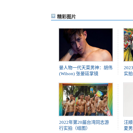
精彩图片
晏人物一代天菜男神：胡伟
20
(Wilson) 张晏廷掌镜
实拍
2022年第20届台湾同志游
汪顺
行实拍（组图）
夏男