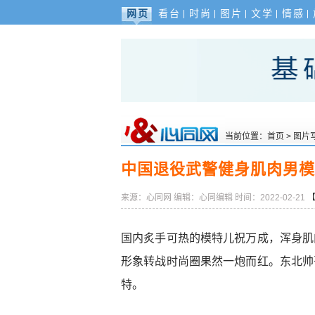
网页
看台
时尚
图片
文学
情感
当前位置：
首页
>
图片
中国退役武警健身肌肉男模
来源：心同网
编辑：心同编辑
时间：2022-02-21
国内炙手可热的模特儿祝万成，浑身肌
形象转战时尚圈果然一炮而红。东北帅
特。