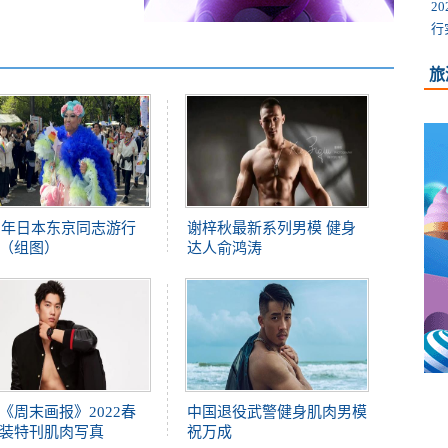
2
行
旅
23年日本东京同志游行
谢梓秋最新系列男模 健身
（组图）
达人俞鸿涛
《周末画报》2022春
中国退役武警健身肌肉男模
装特刊肌肉写真
祝万成