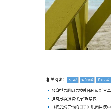
相关阅读：
祝万成
健身男模
肌肉男模
台湾型男肌肉男模萧郁轩最新写真
肌肉男模扮装化身“蝙蝠侠”
《我沉溺于他的日子》肌肉男模中