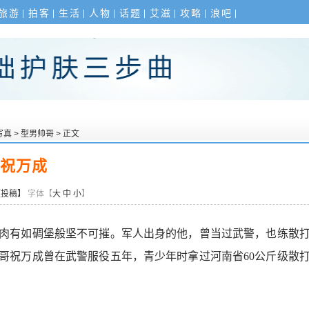
旅游
拍客
生活
人物
话题
艾滋
攻略
浪吧
写真
>
型男帅哥
> 正文
祝万成
【投稿】
字体【
大
中
小
】
肉有如碉堡般坚不可摧。军人出身的他，曾当过武警，也练散
哥祝万成曾在武警服役五年，青少年时拿过河南省60公斤级散