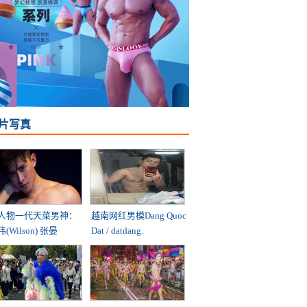
片写真
人物一代天菜男神：
越南网红男模Dang Quoc
(Wilson) 张晏
Dat / datdang.