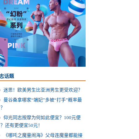
志话题
迷思！欧美男生比亚洲男生更受欢迎？
曼谷桑拿哪家“端妃”多被“打手”概率最
高？
仰光同志按摩为何如此便宜？100元便
？还有更便宜50元！
《哪吒之魔童闹海》父母连魔童都能接