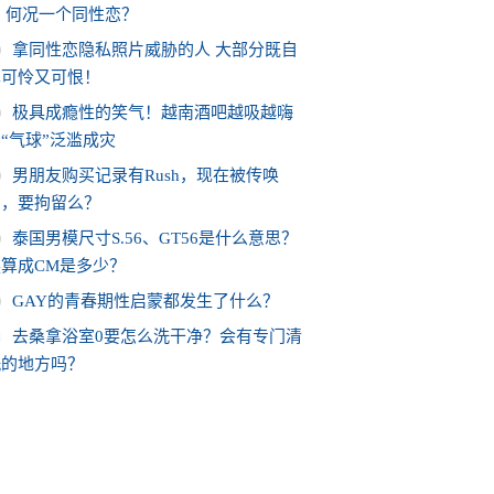
 何况一个同性恋？
拿同性恋隐私照片威胁的人 大部分既自
卑可怜又可恨！
极具成瘾性的笑气！越南酒吧越吸越嗨
“气球”泛滥成灾
男朋友购买记录有Rush，现在被传唤
了，要拘留么？
泰国男模尺寸S.56、GT56是什么意思？
换算成CM是多少？
GAY的青春期性启蒙都发生了什么？
0
去桑拿浴室0要怎么洗干净？会有专门清
洗的地方吗？