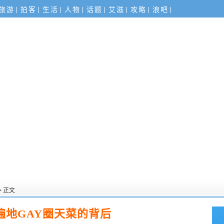
旅游
拍客
生活
人物
话题
艾滋
攻略
浪吧
> 正文
遍地GAY圈天菜的背后