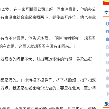
年27岁，在一家互联网公司上班。同事注意到，他的办公
文
海有事没事就会拿起来照两下，即使离开座位，他也会拿
1
2
海有点不好意思，他告诉淡蓝，「刚打完瘦脸针，想看看
3
始有点歪，这两天就想看看有没有正回来。」
4
5
，双眼皮的间距不大，割出两道浅浅的沟壑，鼻梁高挺，
6
7
8
这都是假的。」小海捏了捏鼻子，挤了挤脸颊，指了指双
9
几万呢。我还是在老家哈尔滨做的，要是在北京，至少得
1
旅