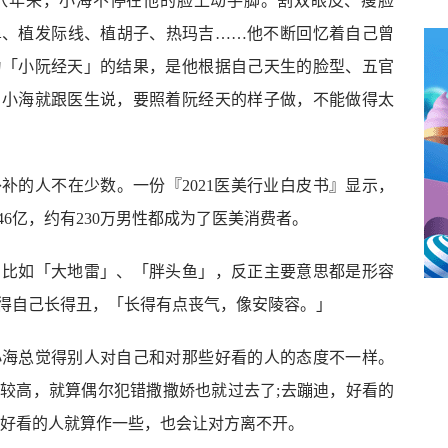
，八年来，小海不停在他的脸上动手脚。割双眼皮、瘦脸
鼻、植发际线、植胡子、热玛吉……他不断回忆着自己曾
为「小阮经天」的结果，是他根据自己天生的脸型、五官
，小海就跟医生说，要照着阮经天的样子做，不能做得太
补的人不在少数。一份『2021医美行业白皮书』显示，
846亿，约有230万男性都成为了医美消费者。
，比如「大地雷」、「胖头鱼」，反正主要意思都是形容
得自己长得丑，「长得有点丧气，像安陵容。」
小海总觉得别人对自己和对那些好看的人的态度不一样。
较高，就算偶尔犯错撒撒娇也就过去了;去蹦迪，好看的
，好看的人就算作一些，也会让对方离不开。