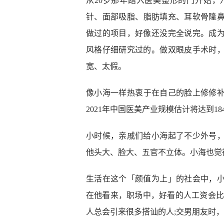
从20岁那年踏入医美整形的门开始
针、面部吸脂、脂肪填充、耳软骨隆
做过的项目，好像还没完全说完。成
风格仔细研究过的。做双眼皮手术时
宽、太假。
像小海一样热衷于在自己的脸上修修补
2021年中国医美产业规模估计将达到1
小时候，亲戚们给小海起了不少外号
他头大、脸大、五官不立体。小海也觉
生活在这个「颜值为上」的社会中，
在他看来，职场中，好看的人工资会比
人总会引来很多搭讪的人;交男朋友时