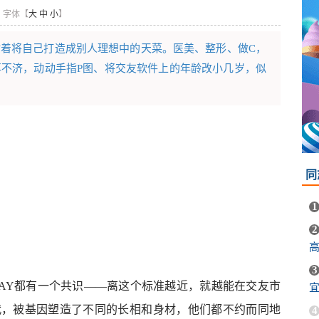
】
字体【
大
中
小
】
着将自己打造成别人理想中的天菜。医美、整形、做C，
不济，动动手指P图、将交友软件上的年龄改小几岁，似
同
1
2
3
AY都有一个共识——离这个标准越近，就越能在交友市
宜
代，被基因塑造了不同的长相和身材，他们都不约而同地
4