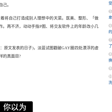
受
自己。
5
忙着将自己打造成别人理想中的天菜。医美、整形、「做
6
作。再不济，动动手指P图、将交友软件上的年龄改小几
的
7
编者：原文发表的日子)，淡蓝试图戳破GAY圈四处漂浮的虚
8
样的真面目?
9
1