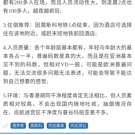
都有200多人在场，而且人员流动性大，到凌晨2点也
有100多人，越夜越疯狂;
3.住宿推荐：因莫斯科地铁1点结束，因为酒店可选择
住在该地附近，或赶末班地铁前回酒店;
4.人员质量：各个年龄层基本都有，年轻与年龄大的基
本各占一半，普遍码数是真的大，而且是在亚洲基本
见不到的码数，但相对YD一般，可能是欧洲普遍问
题，无法交流很多问题无法表述，可能会导致不能达
到自己想要的感觉;
5.环境：与香港胡同干净程度肯定无法相比，但人员素
质相对较高，不会出现国内随地吐痰，抽烟情况存
在，巡航迷宫区干净度与曼谷玛丽亚差不多。
俄罗斯
莫斯科
同志桑拿
同志游记