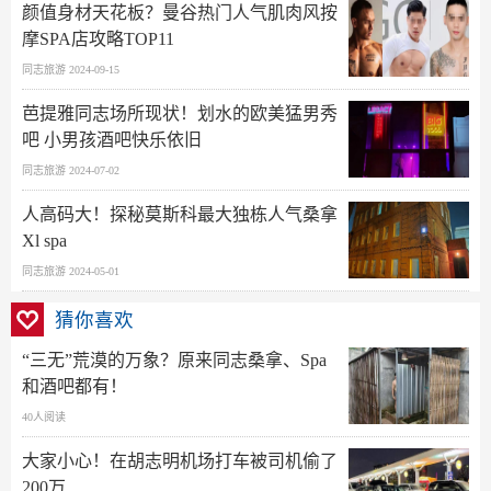
颜值身材天花板？曼谷热门人气肌肉风按
摩SPA店攻略TOP11
同志旅游 2024-09-15
芭提雅同志场所现状！划水的欧美猛男秀
吧 小男孩酒吧快乐依旧
同志旅游 2024-07-02
人高码大！探秘莫斯科最大独栋人气桑拿
Xl spa
同志旅游 2024-05-01
猜你喜欢
“三无”荒漠的万象？原来同志桑拿、Spa
和酒吧都有！
40人阅读
大家小心！在胡志明机场打车被司机偷了
200万