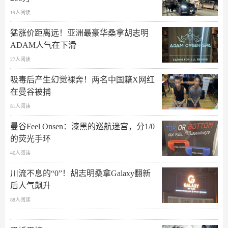
19人阅读
猛涨价距离远！亚洲最豪华桑拿胡志明
ADAM人气在下滑
27人阅读
吸毒后产生幻觉裸奔！两名中国籍X网红
在曼谷被捕
81人阅读
曼谷Feel Onsen：漆黑的巡航迷宫，分1/0
的荧光手环
46人阅读
川流不息的“0”！胡志明桑拿Galaxy翻新
后人气飙升
88人阅读