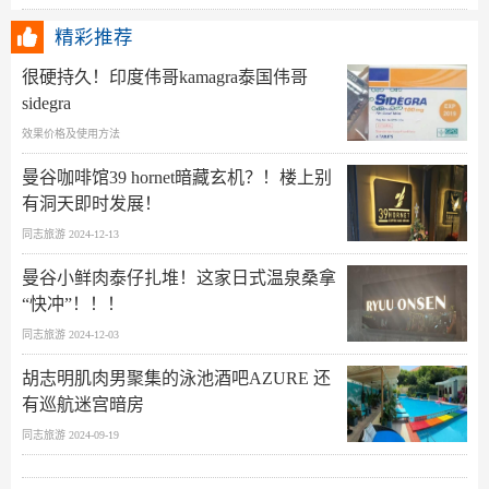
精彩推荐
很硬持久！印度伟哥kamagra泰国伟哥
sidegra
效果价格及使用方法
曼谷咖啡馆39 hornet暗藏玄机？！楼上别
有洞天即时发展！
同志旅游 2024-12-13
曼谷小鲜肉泰仔扎堆！这家日式温泉桑拿
“快冲”！！！
同志旅游 2024-12-03
胡志明肌肉男聚集的泳池酒吧AZURE 还
有巡航迷宫暗房
同志旅游 2024-09-19