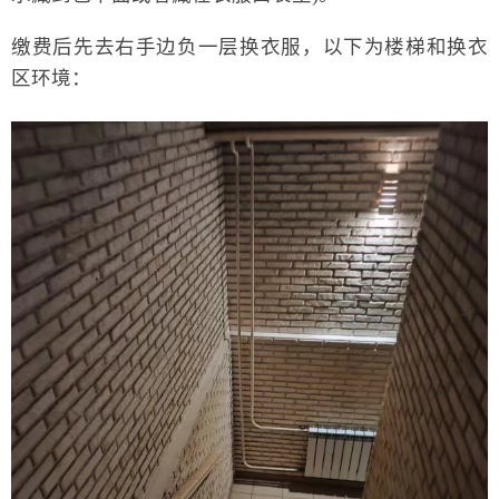
缴费后先去右手边负一层换衣服，以下为楼梯和换衣
区环境：