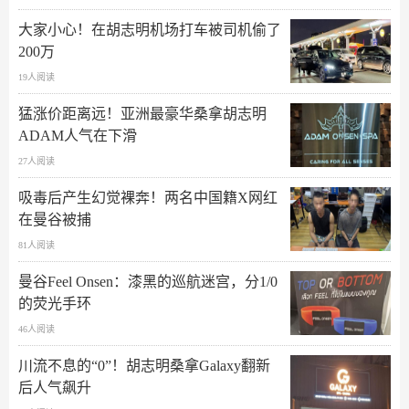
大家小心！在胡志明机场打车被司机偷了
200万
19人阅读
猛涨价距离远！亚洲最豪华桑拿胡志明
ADAM人气在下滑
27人阅读
吸毒后产生幻觉裸奔！两名中国籍X网红
在曼谷被捕
81人阅读
曼谷Feel Onsen：漆黑的巡航迷宫，分1/0
的荧光手环
46人阅读
川流不息的“0”！胡志明桑拿Galaxy翻新
后人气飙升