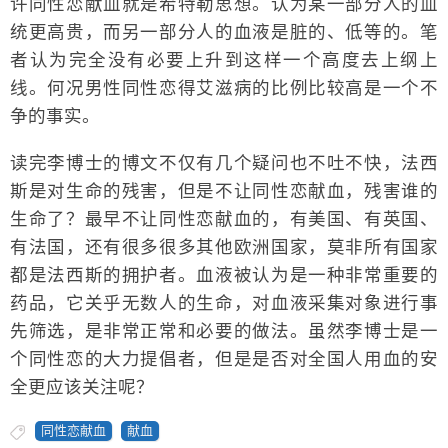
许同性恋献血就是希特勒思想。认为某一部分人的血
统更高贵，而另一部分人的血液是脏的、低等的。笔
者认为完全没有必要上升到这样一个高度去上纲上
线。何况男性同性恋得艾滋病的比例比较高是一个不
争的事实。
读完李博士的博文不仅有几个疑问也不吐不快，法西
斯是对生命的残害，但是不让同性恋献血，残害谁的
生命了？最早不让同性恋献血的，有美国、有英国、
有法国，还有很多很多其他欧洲国家，莫非所有国家
都是法西斯的拥护者。血液被认为是一种非常重要的
药品，它关乎无数人的生命，对血液采集对象进行事
先筛选，是非常正常和必要的做法。虽然李博士是一
个同性恋的大力提倡者，但是是否对全国人用血的安
全更应该关注呢？
同性恋献血
献血