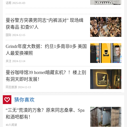
话题 2025-01-03
曼谷警方突袭男同志“内裤派对” 现场缉
获毒品 扣查97人
国际 2024-12-15
Grindr年度大数据：约旦1多南非0多 美国
人最爱换裸照
关注 2024-12-14
曼谷咖啡馆39 hornet暗藏玄机？！楼上别
有洞天即时发展！
同志旅游 2024-12-13
猜你喜欢
“三无”荒漠的万象？原来同志桑拿、Spa
和酒吧都有！
40人阅读