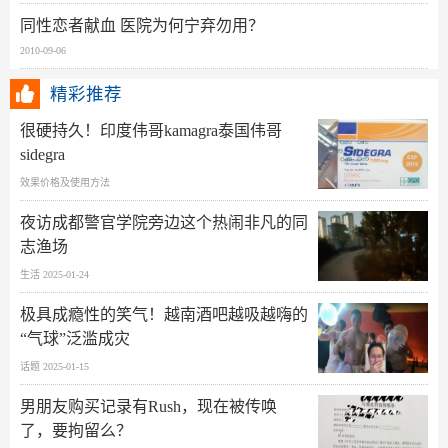
同性恋者献血 医院为何宁弃勿用？
2010-09-06
精彩推荐
很硬持久！印度伟哥kamagra泰国伟哥
sidegra
效果价格及使用方法
夜访成都警官学院旁边这个热闹非凡的同
志渔场
生活 2025-01-24
极具成瘾性的笑气！越南酒吧越吸越嗨的
“气球”泛滥成灾
话题 2025-01-15
男朋友购买记录有Rush，现在被传唤
了，要拘留么？