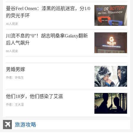
曼谷Feel Onsen：漆黑的巡航迷宫，分1/0
的荧光手环
46人阅读
川流不息的“0”！胡志明桑拿Galaxy翻新
后人气飙升
88人阅读
男婚男嫁
作者：许佑生
他们18岁，他们感染了艾滋
作者：王大湿
旅游攻略