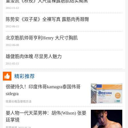
董浚凯《秋夜》大尺度裸露筋肌结实黝黑
2012-11-12
陈势安《双子星》全裸写真 露筋肉秀翘臀
2012-06-15
北京筋肌帅哥亨利Henry 大尺寸胸肌
2012-06-08
雄健筋肉体魄 尽显男人魅力
2011-05-15
精彩推荐
很硬持久！印度伟哥kamagra泰国伟哥
sidegra
效果价格及使用方法
晏人物一代天菜男神：胡伟(Wilson) 张晏
廷掌镜
型男帅哥 2023-05-31