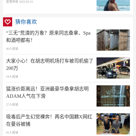
型男帅哥 2022-02-21
猜你喜欢
“三无”荒漠的万象？原来同志桑拿、Spa
和酒吧都有！
40人阅读
大家小心！在胡志明机场打车被司机偷了
200万
19人阅读
猛涨价距离远！亚洲最豪华桑拿胡志明
ADAM人气在下滑
27人阅读
吸毒后产生幻觉裸奔！两名中国籍X网红
在曼谷被捕
81人阅读