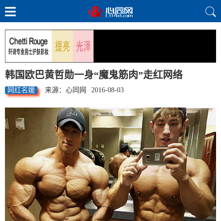
韩国欧巴黄哲勋一身“魔鬼筋肉”走红网络
网红名媛
来源：心同网
2016-08-03