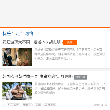
标签：走红网络
彩虹游玩大不同！曼谷 VS 胡志明
头条
总结曼谷基础设施更完善酒吧类场所更多夜生活丰富，
群体迈向中年化，胡志明消费更低更年轻化，夜生活较
为匮乏。那么正值青春活力...
韩国欧巴黄哲勋一身“魔鬼筋肉”走红网络
网红名媛
最近网络上不断流传着一支健美先生比赛中的影片，只
见一名脸蛋姣好、留着韩系浏海的男子，脖子以下却有
着充满违和感的......
2016-08-03
韩国欧巴
黄哲勋
筋肉
走红网络