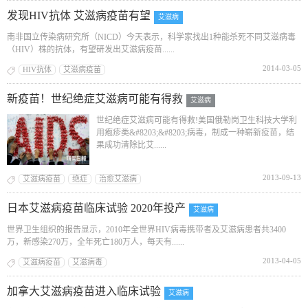
发现HIV抗体 艾滋病疫苗有望
艾滋病
南非国立传染病研究所（NICD）今天表示，科学家找出1种能杀死不同艾滋病毒
（HIV）株的抗体，有望研发出艾滋病疫苗......
2014-03-05
HIV抗体
艾滋病疫苗
新疫苗！世纪绝症艾滋病可能有得救
艾滋病
世纪绝症艾滋病可能有得救!美国俄勒岗卫生科技大学利
用疱疹类&#8203;&#8203;病毒，制成一种崭新疫苗，结
果成功清除比艾......
2013-09-13
艾滋病疫苗
绝症
治愈艾滋病
日本艾滋病疫苗临床试验 2020年投产
艾滋病
世界卫生组织的报告显示，2010年全世界HIV病毒携带者及艾滋病患者共3400
万，新感染270万，全年死亡180万人，每天有......
2013-04-05
艾滋病疫苗
艾滋病毒
加拿大艾滋病疫苗进入临床试验
艾滋病