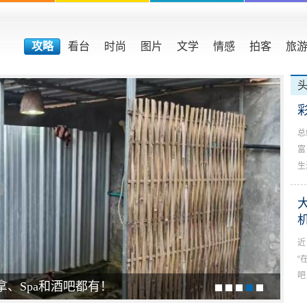
攻略
看台
时尚
图片
文学
情感
拍客
旅
总
富
生
近
“
吧
拿、Spa和酒吧都有！
大