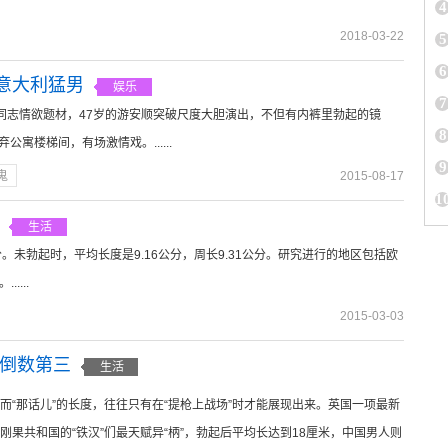
4
2018-03-22
5
6
意大利猛男
娱乐
7
同志情欲题材，47岁的游安顺突破尺度大胆演出，不但有内裤里勃起的镜
8
弃公寓楼梯间，有场激情戏。......
9
鬼
2015-08-17
1
生活
公分。未勃起时，平均长度是9.16公分，周长9.31公分。研究进行的地区包括欧
....
2015-03-03
人倒数第三
生活
而“那话儿”的长度，往往只有在“提枪上战场”时才能展现出来。英国一项最新
刚果共和国的“铁汉”们最天赋异“柄”，勃起后平均长达到18厘米，中国男人则