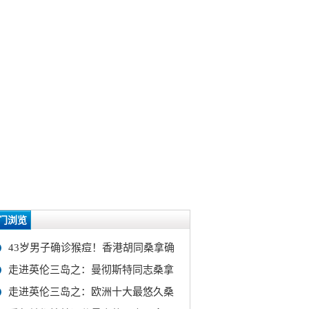
门浏览
43岁男子确诊猴痘！香港胡同桑拿确
走进英伦三岛之：曼彻斯特同志桑拿
走进英伦三岛之：欧洲十大最悠久桑