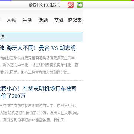
繁體中文
| 关注我们
游
人物
生活
话题
艾滋
浪起来
头条
彩虹游玩大不同！曼谷 VS 胡志明
结曼谷基础设施更完善酒吧类场所更多夜生活丰
，群体迈向中年化，胡志明消费更低更年轻化，夜
活较为匮乏。那么正值青春活力兼顾性价比...
大家小心！在胡志明机场打车被司
机偷了200万
日有位首次前往胡志明旅游的集美，在群里吐槽：
在胡志明机场打车被偷了200万，发出来让大家小心
，真没想到的事打grab也能被骗。我们国...
家小心！在胡志明机场打车被司机偷了200万