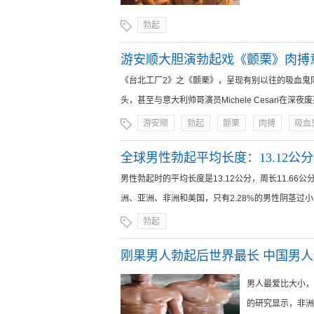
勃起
游安顺大胆演勃起戏《颤栗》肉搏
《台北工厂2》之《颤栗》，呈现有别以往的吸血鬼
头，甚至与意大利帅哥演员Michele Cesari在深夜废
游安顺
勃起
颤栗
肉搏
吸血
全球男性勃起平均长度：13.12公分
男性勃起时的平均长度是13.12公分，周长11.66
洲、亚洲、非洲和美国，只有2.28%的男性阴茎过小。..
勃起
刚果男人勃起后世界最长 中国男
男人最爱比大小，
的研究显示，非洲