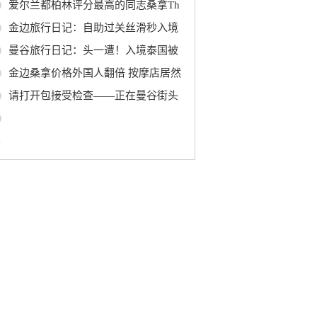
爱尔兰都柏林评分最高的同志桑拿Th
金边旅行日记：自助过关丝滑秒入境
曼谷旅行日记：头一遭！入境泰国被
金边桑拿价格外国人翻倍 按摩店居然
请打开包接受检查——正在曼谷街头
0