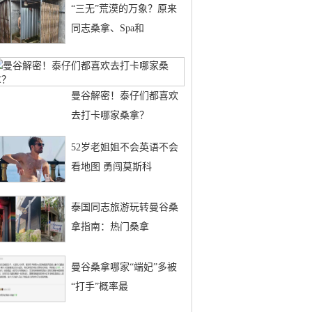
“三无”荒漠的万象？原来
同志桑拿、Spa和
曼谷解密！泰仔们都喜欢
去打卡哪家桑拿？
52岁老姐姐不会英语不会
看地图 勇闯莫斯科
泰国同志旅游玩转曼谷桑
拿指南：热门桑拿
曼谷桑拿哪家“端妃”多被
“打手”概率最