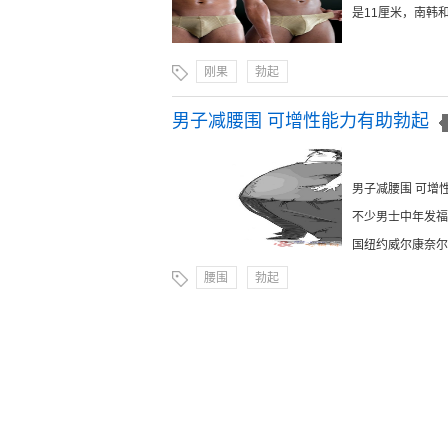
是11厘米，南韩和北
刚果
勃起
男子减腰围 可增性能力有助勃起
男子减腰围 可增
不少男士中年发福
国纽约威尔康奈尔大
腰围
勃起