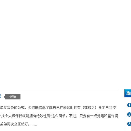
热
你
健康
1
单又复杂的公式，但你能借此了解自己在勃起时拥有（或缺乏）多少自我控
2
“找个火辣伴侣就能拥有绝妙性爱”这么简单，不过，只要有一点觉醒和些许调
3
弟再次立正站好。......