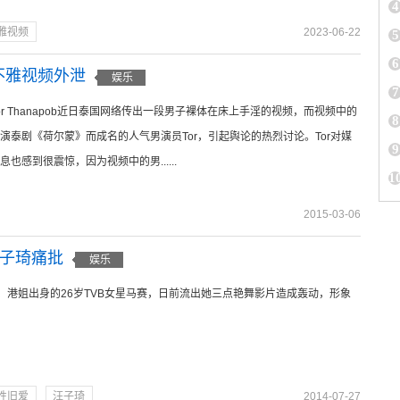
4
雅视频
2023-06-22
5
6
b不雅视频外泄
娱乐
7
r Thanapob近日泰国网络传出一段男子裸体在床上手淫的视频，而视频中的
8
演泰剧《荷尔蒙》而成名的人气男演员Tor，引起舆论的热烈讨论。Tor对媒
9
也感到很震惊，因为视频中的男......
1
2015-03-06
汪子琦痛批
娱乐
号、港姐出身的26岁TVB女星马赛，日前流出她三点艳舞影片造成轰动，形象
性旧爱
汪子琦
2014-07-27