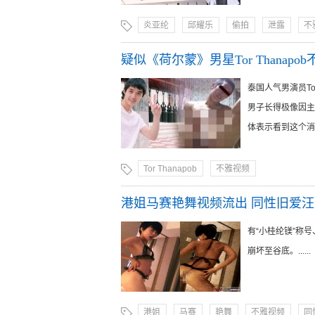
炎亚纶
邱耀乐
偷拍
泄露
不
疑似《荷尔蒙》男星Tor Thanapo
泰国人气男演员To
男子长得极像因主
体表示看到这个消息
Tor Thanapob
不雅视频
港姐马赛艳舞视频流出 同性旧爱
有“小桂纶镁”称
崩坏至谷底。......
港姐
马赛
艳舞
不雅视频
同