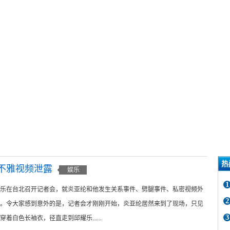
热
不雅视频泄露
娱乐
1
乐在台北召开记者会，就炎亚纶和他发生关系事件、劈腿事件、私密视频外
2
。令大家感到意外的是，记者会才刚刚开始，炎亚纶居然来到了现场，只见
3
着白色长袖衣，径直走到邱耀乐......