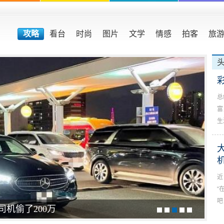
攻略
看台
时尚
图片
文学
情感
拍客
旅
总
富
生
近
“
吧
机偷了200万
猛