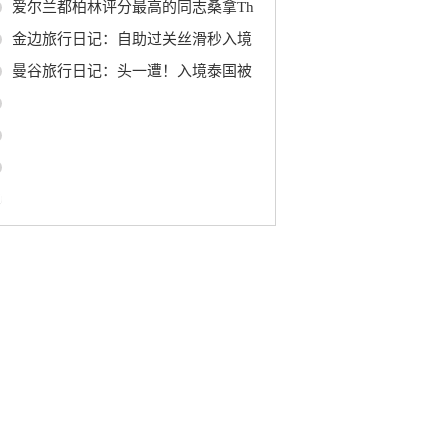
爱尔兰都柏林评分最高的同志桑拿Th
金边旅行日记：自助过关丝滑秒入境
曼谷旅行日记：头一遭！入境泰国被
0