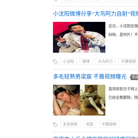
小沈阳微博分享“大鸟阿力自射”视
近日，小沈阳在微
妈呀，是钙片！不少
小沈阳
微博
大鸟阿力
不雅视频
多毛轻熟男梁宸 不雅视频曝光
明
直到前些日子网上疑
已经全数删除，除了
多毛熟男
梁宸
不雅视频