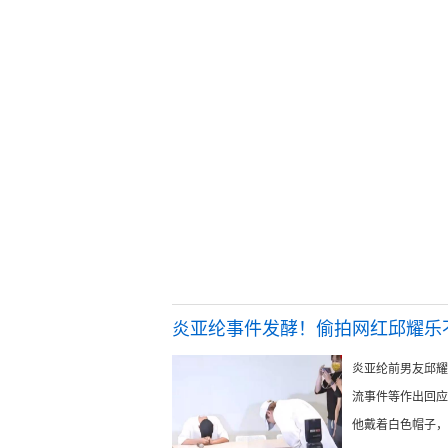
炎亚纶事件发酵！偷拍网红邱耀乐
炎亚纶前男友邱耀
流事件等作出回应
他戴着白色帽子，穿