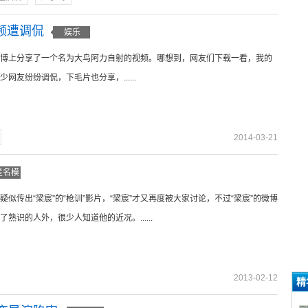
频遭调侃
娱乐
博上分享了一个名为大鸟阿力自射的视频。哪想到，网友们下载一看，我的
网友纷纷调侃，下毛片也分享，......
2014-03-21
星名模
似传出“梁宸”的“枪训”影片，“梁宸”才又再度被大家讨论，不过“梁宸”的微博
熟识的人外，很少人知道他的近况。......
2013-02-12
精