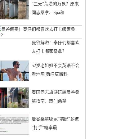
“三无”荒漠的万象？原来
同志桑拿、Spa和
曼谷解密！泰仔们都喜欢
去打卡哪家桑拿？
52岁老姐姐不会英语不会
看地图 勇闯莫斯科
泰国同志旅游玩转曼谷桑
拿指南：热门桑拿
曼谷桑拿哪家“端妃”多被
“打手”概率最