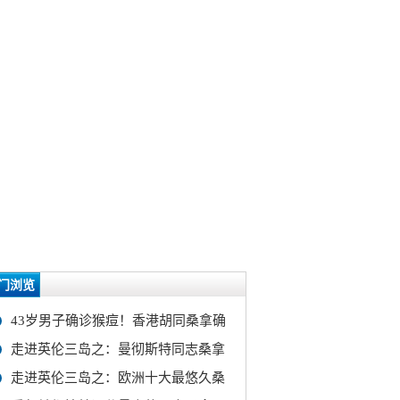
门浏览
43岁男子确诊猴痘！香港胡同桑拿确
走进英伦三岛之：曼彻斯特同志桑拿
走进英伦三岛之：欧洲十大最悠久桑