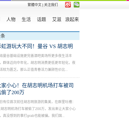
繁體中文
| 关注我们
游
人物
生活
话题
艾滋
浪起来
头条
彩虹游玩大不同！曼谷 VS 胡志明
结曼谷基础设施更完善酒吧类场所更多夜生活丰
，群体迈向中年化，胡志明消费更低更年轻化，夜
活较为匮乏。那么正值青春活力兼顾性价比...
大家小心！在胡志明机场打车被司
机偷了200万
日有位首次前往胡志明旅游的集美，在群里吐槽：
在胡志明机场打车被偷了200万，发出来让大家小心
，真没想到的事打grab也能被骗。我们国...
涨价距离远！亚洲最豪华桑拿胡志明ADAM人气在下滑