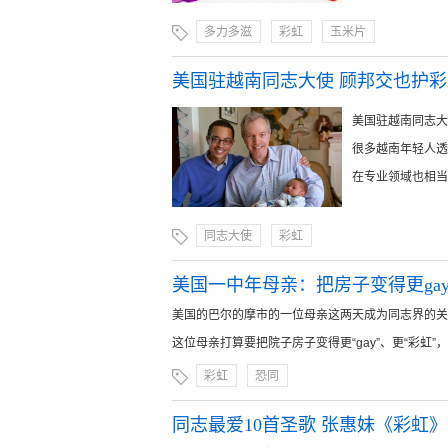
多力多滋
彩虹
玉米片
美国驻越南同志大使 顾邦交也护彩
美国驻越南同志大
很多越南年轻人透
在专业领域也相当成功。
同志大使
彩虹
美国一中年母亲：把房子变得更ga
美国的巴尔的摩市的一位母亲这两天成为同志界的关
这位母亲打算要把院子房子变得更“gay”、更“彩虹”，她
彩虹
恐同
同志最爱10首圣歌 张惠妹《彩虹