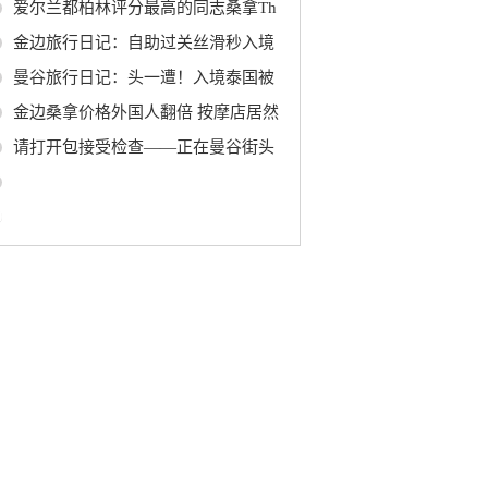
爱尔兰都柏林评分最高的同志桑拿Th
金边旅行日记：自助过关丝滑秒入境
曼谷旅行日记：头一遭！入境泰国被
金边桑拿价格外国人翻倍 按摩店居然
请打开包接受检查——正在曼谷街头
0