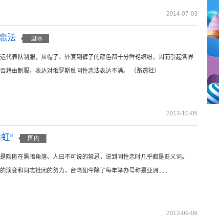
2014-07-03
性恋法
国际
运代表队制服，从帽子、外套到裤子的颜色都十分鲜艳缤纷，因而引起各界
否藉由制服，表达对俄罗斯反同性恋法表达不满。 （路透社）
2013-10-05
虹”
国内
是隐匿在黑暗角落、人曰不可说的禁忌，说到同性恋时几乎都是贬义词。
的演变和同志社团的努力，台湾如今除了每年举办号称是亚洲......
2013-09-09