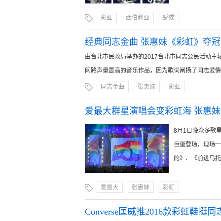
彩虹
西伯利亚
蝴蝶
经典同志金曲 张惠妹《彩虹》夺冠
由台北市民政局举办的2017台北市同志公民活动主
网路声量最高的音乐作品，因为歌词阐扬了同志爱情、婚
同志金曲
张惠妹
彩虹
爱最大群星演唱会变彩虹海 张惠
8月1日晚众多歌
巨蛋登场，现场一
的》、《前进乌托邦
爱最大
张惠妹
彩虹
Converse匡威推2016款彩虹鞋挺同