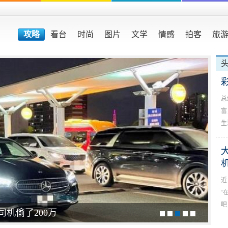
攻略
看台
时尚
图片
文学
情感
拍客
旅
总
富
生
近
“
吧
机偷了200万
猛