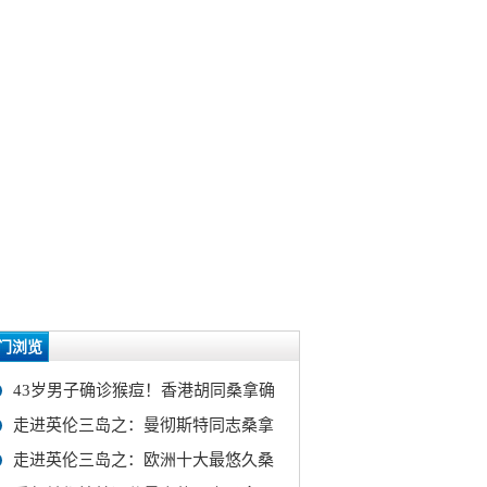
门浏览
43岁男子确诊猴痘！香港胡同桑拿确
走进英伦三岛之：曼彻斯特同志桑拿
走进英伦三岛之：欧洲十大最悠久桑