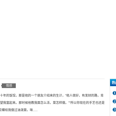
热
情感
1
十年的饭馆，那是他的一个朋友介绍来的生计，“他人很好，有发财的路，肯
2
望我富起来。那时候他教我面怎么活，菜怎样做。”“所以你现在的手艺也还是
3
亚蝶给我做过油泼面，味......