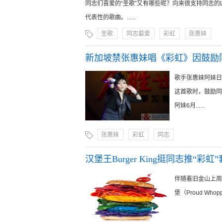
同志们喜爱的“圣歌”又有哪些呢？向来很支持同志的L
代表性的歌曲。......
圣歌
同志最爱
彩虹
张惠妹
新加坡禁张惠妹唱《彩虹》因鼓励
歌手张惠妹阿妹日
这首歌时，鼓励同
阿妹6月......
张惠妹
彩虹
同志
汉堡王Burger King挺同志推“彩虹
伴随着旧金山上周举
堡（Proud Wh