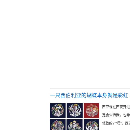
一只西伯利亚的蝴蝶本身就是彩虹
西亚蝶在西安开过
定会告诉我，也希
他教的?”“嗯”。西