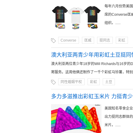
每年六月份势美国
席的Conver
组织。......
Converse
匡威
挺同志
彩虹
澳大利亚两青少年用彩虹土豆挺同
澳大利亚两位青少年18岁的Will Richards与16
寄服务。这周他俩还制作了一千个彩虹马铃薯，特别放在
同性婚姻平权
彩虹
土豆
多力多滋推出彩虹玉米片 力挺青
美国知名零食企业多力
出力挺同志群体的
米片。......