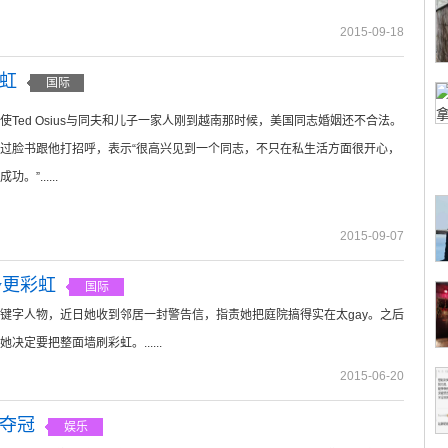
2015-09-18
虹
国际
使Ted Osius与同夫和儿子一家人刚到越南那时候，美国同志婚姻还不合法。
过脸书跟他打招呼，表示“很高兴见到一个同志，不只在私生活方面很开心，
”......
2015-09-07
y更彩虹
国际
键字人物，近日她收到邻居一封警告信，指责她把庭院搞得实在太gay。之后
决定要把整面墙刷彩虹。......
2015-06-20
》夺冠
娱乐