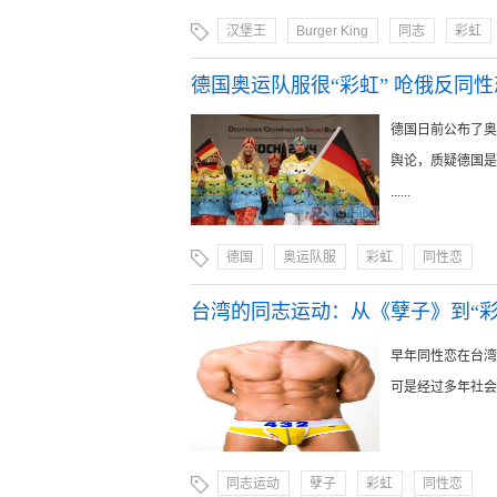
汉堡王
Burger King
同志
彩虹
德国奥运队服很“彩虹” 呛俄反同
德国日前公布了奥
舆论，质疑德国是
......
德国
奥运队服
彩虹
同性恋
台湾的同志运动：从《孽子》到“彩
早年同性恋在台湾
可是经过多年社会
同志运动
孽子
彩虹
同性恋