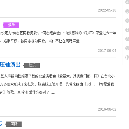
4
2022-05-18
5
6
娱乐
7
轴设定为“有志艺同看见爱”，“同志经典金曲”由张惠妹的《彩虹》荣登过去一年
8
姻平权，被同志视为国歌，当仁不让在网路声量......
9
2017-09-04
1
妹压轴演出
娱乐
星艺人声援同性婚姻平权的公益演唱会《爱最大，其实我们都一样》在台北小
万多观众形成了彩虹海。张惠妹压轴开唱，先带来组曲《火》、《你是爱我
》等歌，直喊“有爱什么都对了......
2016-08-02
志
国际