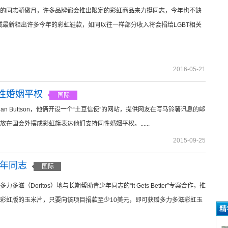
的同志骄傲月，许多品牌都会推出限定的彩虹商品来力挺同志，今年也不缺
se匡威最新释出许多今年的彩虹鞋款，如同以往一样部分收入将会捐给LGBT相关
2016-05-21
性婚姻平权
国际
岁的Dan Buttson，他俩开设一个“土豆信使”的网站，提供网友在写马铃薯讯息的邮
国会外摆成彩虹旗表达他们支持同性婚姻平权。......
2015-09-25
少年同志
国际
多滋（Doritos）地与长期帮助青少年同志的“It Gets Better”专案合作，推
彩虹版的玉米片，只要向该项目捐款至少10美元，即可获赠多力多滋彩虹玉
精