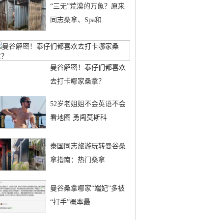
“三无”荒漠的万象？原来
同志桑拿、Spa和
曼谷解密！泰仔们都喜欢
去打卡哪家桑拿？
52岁老姐姐不会英语不会
看地图 勇闯莫斯科
泰国同志旅游玩转曼谷桑
拿指南：热门桑拿
曼谷桑拿哪家“端妃”多被
“打手”概率最