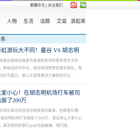
繁體中文
| 关注我们
游
人物
生活
话题
艾滋
浪起来
头条
彩虹游玩大不同！曼谷 VS 胡志明
结曼谷基础设施更完善酒吧类场所更多夜生活丰
，群体迈向中年化，胡志明消费更低更年轻化，夜
活较为匮乏。那么正值青春活力兼顾性价比...
大家小心！在胡志明机场打车被司
机偷了200万
日有位首次前往胡志明旅游的集美，在群里吐槽：
在胡志明机场打车被偷了200万，发出来让大家小心
，真没想到的事打grab也能被骗。我们国...
涨价距离远！亚洲最豪华桑拿胡志明ADAM人气在下滑