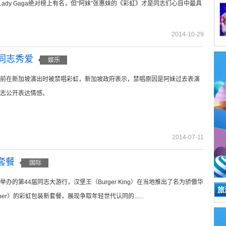
ady Gaga绝对榜上有名，但“阿妹”张惠妹的《彩虹》才是同志们心目中最具
2014-10-29
同志秀爱
娱乐
前在新加坡演出时被禁唱彩虹，新加坡政府表示，禁唱原因是阿妹过去表演
志公开表达情感。
2014-07-11
”套餐
国际
办的第44届同志大游行，汉堡王（Burger King）在当地推出了名为骄傲华
旅
opper）的彩虹包装新套餐，展现争取年轻世代认同的......