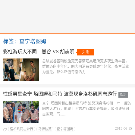
标签：查宁塔图姆
彩虹游玩大不同！曼谷 VS 胡志明
头条
总结曼谷基础设施更完善酒吧类场所更多夜生活丰富，
群体迈向中年化，胡志明消费更低更年轻化，夜生活较
为匮乏。那么正值青春活力...
性感男星查宁·塔图姆和马特·波莫现身洛杉矶同志游行
娱乐
查宁·塔图姆和出柜男星马特·波莫现身洛杉矶一年一度的
同志大游行，他跳上同志游行车卖弄舞蹈，吸引许多同
志围观，气......
2015-06-15
洛杉矶同志游行
马特波莫
查宁塔图姆