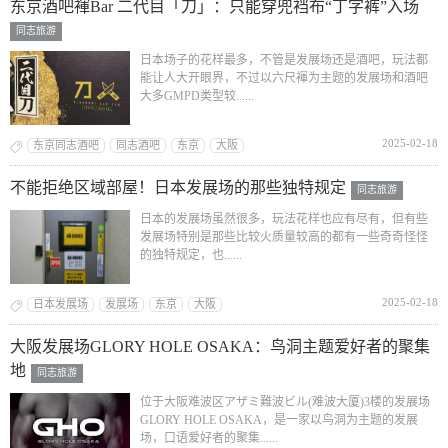
东京酒吧褌Bar 二代目「刀」：只能穿兜裆布“丁字裤”入场
同志旅游
日本场子的花样最多，不管是发展场还是酒吧，玩法都
能让人大开眼界，不过以六尺褌为主题的发展场和酒吧
大多GMPD类型较......
2025-02-18
东京同志酒吧
同志酒吧
东京
大阪
不能拒绝区域部屋！日本发展场的那些独特规定
同志旅游
日本的发展场虽然很多，玩法花样也应有尽有，但有些
发展场特别是那些比较火质量较高的都有一些奇奇怪怪
的独特规定，也......
2025-02-18
日本发展场
发展场
东京
大阪
大阪发展场GLORY HOLE OSAKA：鸟洞主题爱好者的聚集
地
同志旅游
位于大阪难波区アザミ難波ビル(难波大厦)3楼的发展场
GLORY HOLE OSAKA，是一家以鸟洞为主题的发展
场，口语爱好者的聚集......