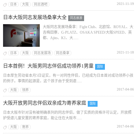
2021-11-19
日本
大阪
同志酒吧
日本大阪同志发展场桑拿大全
同志旅游
大阪同志发展场桑拿：Fight Club、北欧馆、ROYAL、大
吉梅田寮、G-PLATZ、OSAKA SPEED/大阪SPEED、英
都、Ajito、K1、大......
2021-11-18
日本
大阪
同志发展场
同志桑拿
日本首例！大阪男同志伴侣成功领养1男童
国际
日本厚生劳动省本月5日证实，有一对同性伴侣，已经成为日本首对成功领养小孩
的例子。事情的起源是，这个孩子由于受到虐......
2017-04-06
大阪
领养
大阪开放男同志伴侣双亲成为寄养家庭
国际
日本大阪市针对没有被明确表列的同志伴侣，做了实质的资格许可认定，开放照
护受虐儿童安置的寄养家庭，能让住在大阪市......
2017-04-06
大阪
寄养