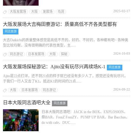
2025-02-17
大阪发展场
大阪
发展场
鸟洞
大阪发展场大吉梅田寮游记：质量高低不齐各类型都有
同志旅游
大吉Daikichi的质量整体感觉是高低不齐的，好的、不好的，各种都有吧~ 各种类
型比较均衡，没有很明确的代表性类型，主......
2024-10-03
同志游记
日本发展场
大阪
探秘
大阪发展场探秘游记：Ajito没有玩尽兴再续场K-1
同志旅游
Ajito是22点打烊，还不到21点的样子就已经没有多少人了，感觉还没有玩尽兴，
于我们一行人又去了K1。抵达K1的时间约21点......
2024-09-22
大阪
日本发展场
同志游记
日本大阪同志酒吧大全
同志旅游
日本大阪同志酒吧：JACK in the BOX、EXPLOSION、
祭BAR、FrenZ FrenZY、PUMP UP BAR、Bar Bacchus、
do with cafe、DUC......