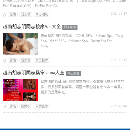
越南胡志明同志酒吧：ChinChin Bar(变装表演)、Thi Bar Saigon(现场音乐)、Azure
Pool Bar(泳池酒吧)、PocPoc Beer Ga......
2021-12-17
越南
胡志明
同志酒吧
越南胡志明同志按摩Spa大全
同志旅游
越南胡志明同志按摩：COOL SPA、3 Some Spa、Yang
Spa、NAM SPA、Seahorse Spa、Dream Spa For
Men。......
2021-12-17
越南
胡志明
同志按摩
越南胡志明同志桑拿sauna大全
同志旅游
胡志明的彩虹场所也是非常的多，桑拿堪比曼谷非常的
多，很多郡都有桑拿，郊区一带也是有小众本土桑拿，
更多的是集中在......
2021-12-16
越南
胡志明
同志桑拿