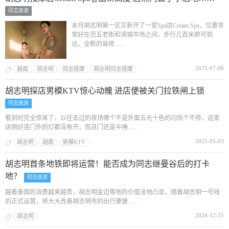
同志旅游
本月胡志明第一区又新开了一家Spa店Cream Spa，位置非
常好在范五老街和滨城市场之间，步行几百米即可到
达。全新的装修......
2025-07-06
越南
胡志明
同志按摩
胡志明同志按摩
胡志明探店男模KTV惊心动魄 进店便被关门拉铁闸上锁
同志旅游
看到时完全惊呆了，以往去过的夜场哪个不是外面五光十色的闪烁个不停，这家
店倒好连门外的灯都没有开，而且门还是半掩......
2025-05-03
胡志明
越南
男模KTV
胡志明首条地铁即将运营！能否成为同志继曼谷后的打卡
地？
同志旅游
越着泰国的消费越来越贵，胡志明金边等地的价值洼地凸显，随着胡志明一号线
的正式运营，将大大改善胡志明市的出行便捷......
2024-12-15
胡志明