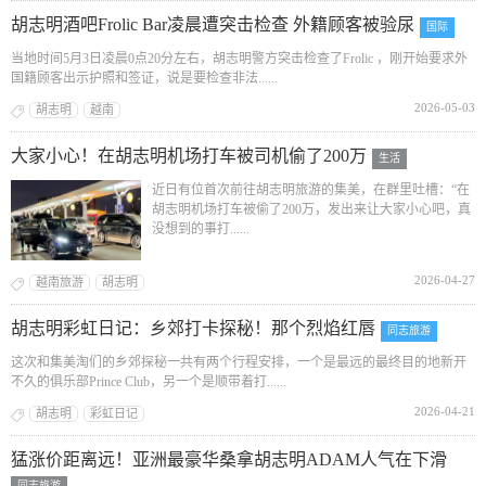
胡志明酒吧Frolic Bar凌晨遭突击检查 外籍顾客被验尿
国际
当地时间5月3日凌晨0点20分左右，胡志明警方突击检查了Frolic ，刚开始要求外
国籍顾客出示护照和签证，说是要检查非法......
2026-05-03
胡志明
越南
大家小心！在胡志明机场打车被司机偷了200万
生活
近日有位首次前往胡志明旅游的集美，在群里吐槽：“在
胡志明机场打车被偷了200万，发出来让大家小心吧，真
没想到的事打......
2026-04-27
越南旅游
胡志明
胡志明彩虹日记：乡郊打卡探秘！那个烈焰红唇
同志旅游
这次和集美淘们的乡郊探秘一共有两个行程安排，一个是最远的最终目的地新开
不久的俱乐部Prince Club，另一个是顺带着打......
2026-04-21
胡志明
彩虹日记
猛涨价距离远！亚洲最豪华桑拿胡志明ADAM人气在下滑
同志旅游