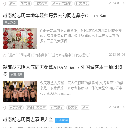
2023-05-06
越南
胡志明
同志桑拿
越南同志桑拿
同志游记
越南胡志明本地年轻帅哥爱去的同志桑拿Galaxy Sauna
同志旅游
Galaxy是真的不大很紧凑，各区域的地方都是比较小窄
的，暗房也只有四间。但来这里的本土年轻人是真的
多，三层的大房间......
2023-05-06
越南
胡志明
同志桑拿
越南同志桑拿
同志游记
越南胡志明人气同志桑拿ADAM Sauna 外国游客本土帅哥超
多
同志旅游
今天浪姐去探秘一家人气很旺的桑拿!中文名叫亚当的桑
拿是一家集桑拿、水疗和按摩为一体的大型休闲娱乐中
心，ADAM Saun......
2023-05-06
同志桑拿
越南同志桑拿
同志游记
胡志明
越南
越南胡志明同志酒吧大全
同志旅游