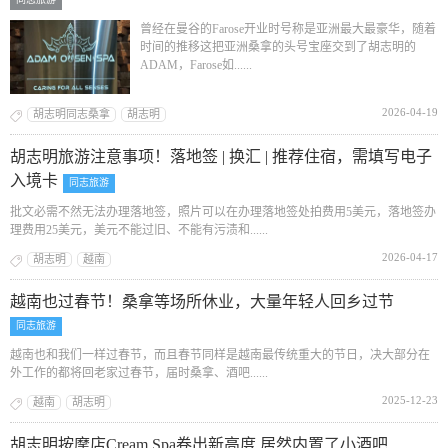
曾经在曼谷的Farose开业时号称是亚洲最大最豪华，随着
时间的推移这把亚洲桑拿的头号宝座交到了胡志明的
ADAM，Farose如......
2026-04-19
胡志明同志桑拿
胡志明
胡志明旅游注意事项！落地签 | 换汇 | 推荐住宿，需填写电子
入境卡
同志旅游
批文必需不然无法办理落地签，照片可以在办理落地签处拍费用5美元，落地签办
理费用25美元，美元不能过旧、不能有污渍和......
2026-04-17
胡志明
越南
越南也过春节！桑拿等场所休业，大量年轻人回乡过节
同志旅游
越南也和我们一样过春节，而且春节同样是越南最传统重大的节日，决大部分在
外工作的都将回老家过春节，届时桑拿、酒吧......
2025-12-23
越南
胡志明
胡志明按摩店Cream Spa卷出新高度 居然内置了小酒吧……