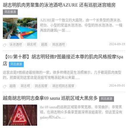
胡志明肌肉男聚集的泳池酒吧AZURE 还有巡航迷宫暗房
同志旅游
AZURE是一个独立的大庭院，由一个长条型的游泳池、
吧台、小型的常温水泡汤池、中型的热水泡汤池、一幢
两层的建筑(一层......
2024-09-19
泳池酒吧
胡志明
越南
同志酒吧
【01/第十郡】胡志明轻微P图最接近本尊的肌肉风格按摩Spa
店
同志旅游
这家店是P图痕迹最轻微的一家，很多师傅还是生活照展示，几乎都是肌肉类型
的，前面说到这家店是浪姐写攻略浪起来以来最......
2024-09-01
越南
胡志明
同志按摩
胡志明同志按摩
越南胡志明同志桑拿69 sauna 巡航区域大黑房多
同志旅游
the 69 sauna的巡航区域是非常宽敞、非常曲折、非常黑
暗，在胡志明众多桑拿里面深得浪姐喜欢，但这里没有
galaxy和NaDa......