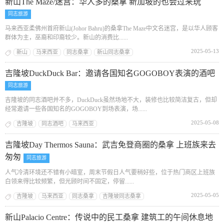
新山The Maze/迷宫：华人多的桑拿 新加坡的也会过来玩
同志旅游
马来西亚柔佛州首府新山(Johor Bahru)的桑拿The Maze中文名迷宫，是以华人顾客
群体为主，巫裔和印裔较少。新山的消费比......
2025-05-13
新山
马来西亚
同志桑拿
新山同志桑拿
吉隆坡DuckDuck Bar：邀请各国知名GOGOBOY表演的酒吧
同志旅游
吉隆坡的同志酒吧并不多，DuckDuck虽然场地不大，装修也比较简洁复古，但却
经常邀请一些各国知名的GOGOBOY到场表演，场......
2025-05-08
吉隆坡
同志酒吧
马来西亚
吉隆坡Day Thermos Sauna：武吉免登商圈的桑拿 上班族来去
匆匆
同志旅游
人气冷清环境还不错有小暗室，周末节假日人气要稍好些，位于热门商区上班族
白领来得比较频繁，但光顾时间不固定，停留......
2025-05-05
吉隆坡
马来西亚
同志桑拿
吉隆坡同志桑拿
新山Palacio Centre：传说中的民工桑拿 建筑工的午间休息地