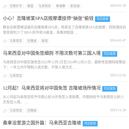
2024-01-28
兑换外币
泰国
马来西亚
柬埔寨
新加坡
小心！吉隆坡某SPA店按摩遭技师“抽张”偷钱
同志旅游
群友在群里喊话避坑吉隆坡某SPA店，称其去了吉隆坡某SPA店按摩，回到酒店后
发现钱包少了300人民币和30美金，其推测就是......
2024-01-07
马来西亚
吉隆坡
偷钱
马来西亚对中国免签细则 不限次数可第三国入境
同志旅游
马来西亚对中国实施免签2023年12月1日至2024年12月31日，最新免签细则政策如
下：一年之内不限制入境次数、不限入境方式......
2023-12-02
马来西亚
12月起！马来西亚将对中国免签 吉隆坡场所情况
同志旅游
从12月起马来西亚给予中国公民30天免签入境政策，中国则给予马来西亚公民15
天免签入境。......
2023-11-24
马来西亚
吉隆坡
桑拿浴室游之国外篇：马来西亚吉隆坡
同志旅游