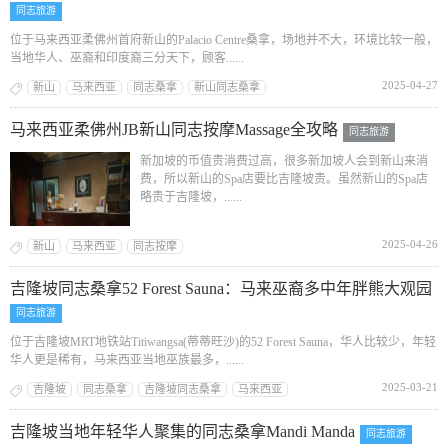
同志旅游
位于马来西亚柔佛州首府新山的Palacio Centre桑拿，场地并不大，环境比较一般，
当地华人、巫裔和印度裔三分天下，顾客......
2025-04-27
新山
马来西亚
同志桑拿
新山同志桑拿
马来西亚柔佛州JB新山同志按摩Massage全攻略
同志旅游
新加坡的币值贵消费过高，很多新加坡人会到新山来消
费，所以新山的Spa店要比吉隆坡贵。虽然新山的Spa店
略贵于吉隆坡，......
2025-04-26
新山
马来西亚
同志按摩
吉隆坡同志桑拿52 Forest Sauna：马来巫裔多中年胖熊大观园
同志旅游
位于吉隆坡MRT地铁站Titiwangsa(蒂蒂旺沙)的52 Forest Sauna，华人比较少，年轻
华人更是稀有，马来西亚当地巫族最多，......
2025-03-21
吉隆坡
同志桑拿
吉隆坡同志桑拿
马来西亚
吉隆坡当地年轻华人聚集的同志桑拿Mandi Manda
同志旅游