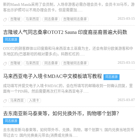
新的Mandi Manda采用了会员制，入场非游客必需办理会员卡，会员卡30马币，游
客出示护照可以不用办理会员卡，但是需要加......
2025-03-15
吉隆坡
马来西亚
同志桑拿
吉隆坡同志桑拿
吉隆坡人气同志桑拿OTOT2 Sauna 印度裔巫裔普遍大码数
同志旅游
OTOT2的顾客群体以印度裔和马来西亚本土巫裔为主，还会有部分欧美游客和中
东地区的(巴基斯坦的相对要多点)，码数杠杠的......
2025-03-15
吉隆坡
马来西亚
同志桑拿
吉隆坡同志桑拿
马来西亚电子入境卡MDAC中文模板填写教程
同志旅游
成功填写并提交电子入境卡MDAC的，会在所填写的邮箱收到一封确认回复，里
面有一个PIN码，然后需要再次打开马来西亚电子......
2025-03-07
马来西亚
入境卡
去东南亚新马泰柬等，如何兑换外币，购物哪个划算？
同志旅游
去东南亚新马泰柬等，如何带外币、兑换、购物，哪个划算?1. 国内兑换当地货币
带过去?2. 国内兑换美元带去(消费或兑换当......