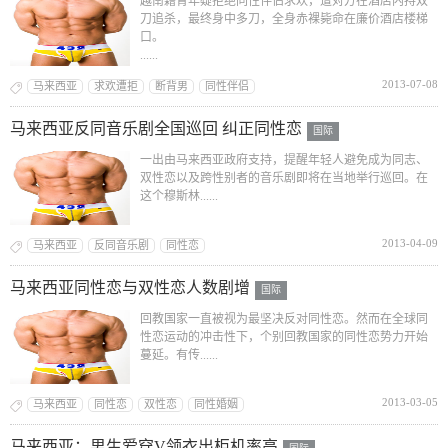
越南籍青年疑拒绝同性伴侣求欢，遭对方在酒店内持双
刀追杀，最终身中多刀，全身赤裸毙命在廉价酒店楼梯
口。
......
2013-07-08
马来西亚
求欢遭拒
断背男
同性伴侣
马来西亚反同音乐剧全国巡回 纠正同性恋
国际
一出由马来西亚政府支持，提醒年轻人避免成为同志、
双性恋以及跨性别者的音乐剧即将在当地举行巡回。在
这个穆斯林......
2013-04-09
马来西亚
反同音乐剧
同性恋
马来西亚同性恋与双性恋人数剧增
国际
回教国家一直被视为最坚决反对同性恋。然而在全球同
性恋运动的冲击性下，个别回教国家的同性恋势力开始
蔓延。有传......
2013-03-05
马来西亚
同性恋
双性恋
同性婚姻
马来西亚：男生爱穿V领衣出柜机率高