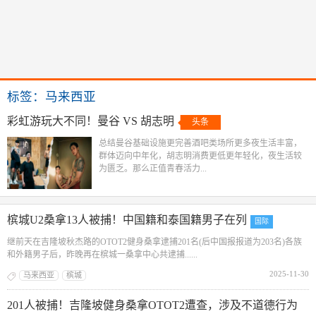
标签：马来西亚
彩虹游玩大不同！曼谷 VS 胡志明
头条
总结曼谷基础设施更完善酒吧类场所更多夜生活丰富，
群体迈向中年化，胡志明消费更低更年轻化，夜生活较
为匮乏。那么正值青春活力...
槟城U2桑拿13人被捕！中国籍和泰国籍男子在列
国际
继前天在吉隆坡秋杰路的OTOT2健身桑拿逮捕201名(后中国报报道为203名)各族
和外籍男子后，昨晚再在槟城一桑拿中心共逮捕......
2025-11-30
马来西亚
槟城
201人被捕！吉隆坡健身桑拿OTOT2遭查，涉及不道德行为