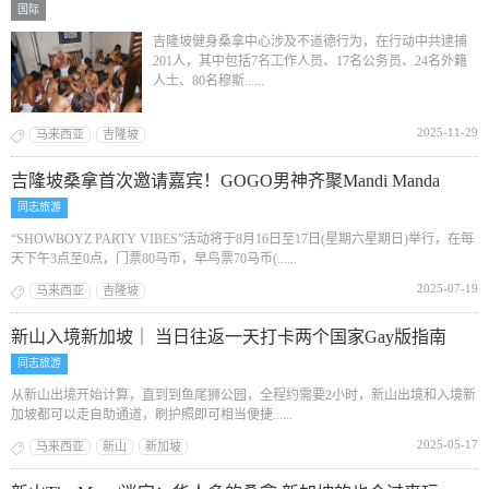
国际
吉隆坡健身桑拿中心涉及不道德行为，在行动中共逮捕
201人，其中包括7名工作人员、17名公务员、24名外籍
人士、80名穆斯......
2025-11-29
马来西亚
吉隆坡
吉隆坡桑拿首次邀请嘉宾！GOGO男神齐聚Mandi Manda
同志旅游
“SHOWBOYZ PARTY VIBES”活动将于8月16日至17日(星期六星期日)举行，在每
天下午3点至0点，门票80马币，早鸟票70马币(......
2025-07-19
马来西亚
吉隆坡
新山入境新加坡｜ 当日往返一天打卡两个国家Gay版指南
同志旅游
从新山出境开始计算，直到到鱼尾狮公园，全程约需要2小时，新山出境和入境新
加坡都可以走自助通道，刷护照即可相当便捷......
2025-05-17
马来西亚
新山
新加坡