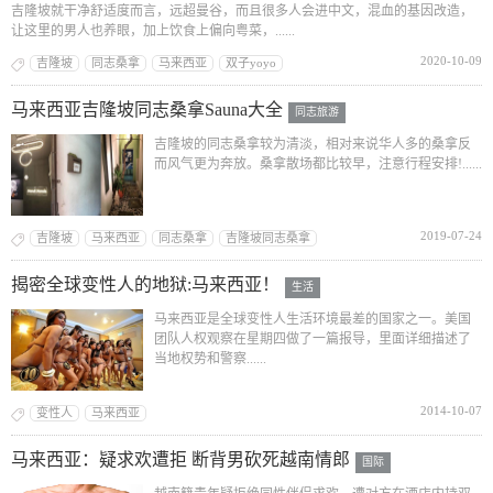
吉隆坡就干净舒适度而言，远超曼谷，而且很多人会进中文，混血的基因改造，
让这里的男人也养眼，加上饮食上偏向粤菜，......
2020-10-09
吉隆坡
同志桑拿
马来西亚
双子yoyo
马来西亚吉隆坡同志桑拿Sauna大全
同志旅游
吉隆坡的同志桑拿较为清淡，相对来说华人多的桑拿反
而风气更为奔放。桑拿散场都比较早，注意行程安排!......
2019-07-24
吉隆坡
马来西亚
同志桑拿
吉隆坡同志桑拿
揭密全球变性人的地狱:马来西亚！
生活
马来西亚是全球变性人生活环境最差的国家之一。美国
团队人权观察在星期四做了一篇报导，里面详细描述了
当地权势和警察......
2014-10-07
变性人
马来西亚
马来西亚：疑求欢遭拒 断背男砍死越南情郎
国际