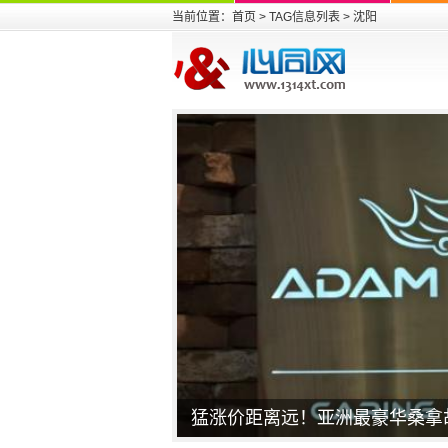
当前位置：
首页
> TAG信息列表 > 沈阳
猛涨价距离远！亚洲最豪华桑拿