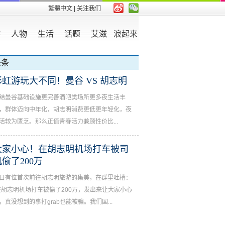
繁體中文
| 关注我们
游
人物
生活
话题
艾滋
浪起来
头条
彩虹游玩大不同！曼谷 VS 胡志明
结曼谷基础设施更完善酒吧类场所更多夜生活丰
，群体迈向中年化，胡志明消费更低更年轻化，夜
活较为匮乏。那么正值青春活力兼顾性价比...
大家小心！在胡志明机场打车被司
机偷了200万
日有位首次前往胡志明旅游的集美，在群里吐槽：
在胡志明机场打车被偷了200万，发出来让大家小心
，真没想到的事打grab也能被骗。我们国...
毒后产生幻觉裸奔！两名中国籍X网红在曼谷被捕