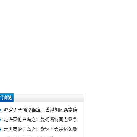
门浏览
43岁男子确诊猴痘！香港胡同桑拿确
走进英伦三岛之：曼彻斯特同志桑拿
走进英伦三岛之：欧洲十大最悠久桑