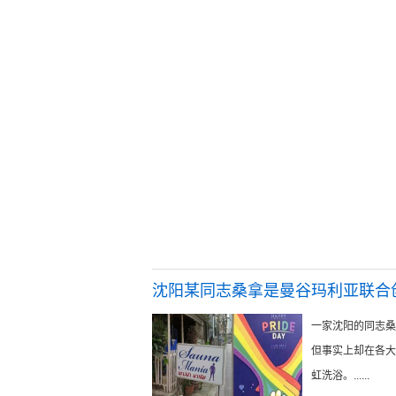
沈阳某同志桑拿是曼谷玛利亚联合
一家沈阳的同志桑
但事实上却在各大
虹洗浴。......