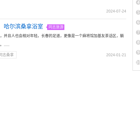
4
2024-07-24
5
6
、哈尔滨桑拿浴室
同志旅游
7
，并且人也会相对年轻。长春的足道，更像是一个麻将馆加基友茶话区，躺
8
...
9
同志桑拿
2024-01-21
1