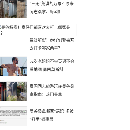
“三无”荒漠的万象？原来
同志桑拿、Spa和
曼谷解密！泰仔们都喜欢
去打卡哪家桑拿？
52岁老姐姐不会英语不会
看地图 勇闯莫斯科
泰国同志旅游玩转曼谷桑
拿指南：热门桑拿
曼谷桑拿哪家“端妃”多被
“打手”概率最