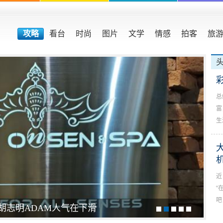
攻略
看台
时尚
图片
文学
情感
拍客
旅
总
富
生
近
“
吧
胡志明ADAM人气在下滑
吸