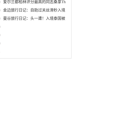
爱尔兰都柏林评分最高的同志桑拿Th
金边旅行日记：自助过关丝滑秒入境
曼谷旅行日记：头一遭！入境泰国被
0