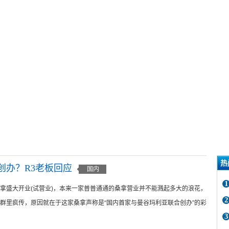
热
创办？R3老板回应
国内
1
拿盛大开业(试营业)，本来一家普普通通的桑拿营业并不能溅起多大的浪花，
2
群里疯传，原因就在于这家桑拿声称是“国内首家与曼谷玛利亚联合创办”的彩
3