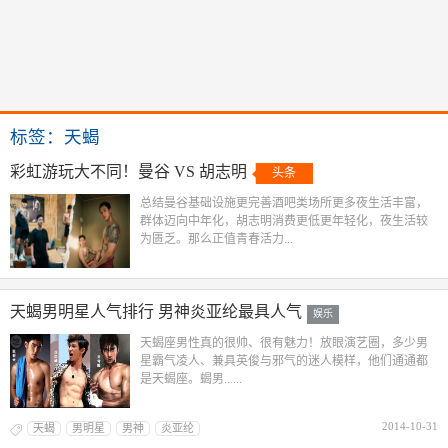
标签：天蝎
彩虹游玩大不同！曼谷 VS 胡志明
头条
总结曼谷基础设施更完善酒吧类场所更多夜生活丰富，
群体迈向中年化，胡志明消费更低更年轻化，夜生活较
为匮乏。那么正值青春活力...
天蝎男明星人气排行 男神炎亚纶最具人气
娱乐
天蝎座男性真的很帅、很有魅力！放眼演艺圈，多少男
星霸气凌人、兼具英俊与邪气的迷人模样，他们通通都
是天蝎座。蝎男......
2014-10-31
天蝎
男明星
男神
炎亚纶