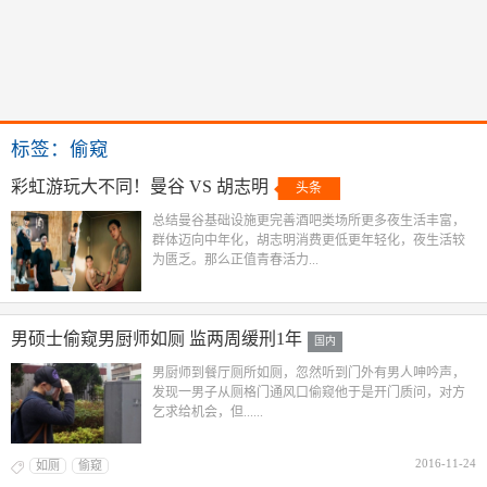
标签：偷窥
彩虹游玩大不同！曼谷 VS 胡志明
头条
总结曼谷基础设施更完善酒吧类场所更多夜生活丰富，
群体迈向中年化，胡志明消费更低更年轻化，夜生活较
为匮乏。那么正值青春活力...
男硕士偷窥男厨师如厕 监两周缓刑1年
国内
男厨师到餐厅厕所如厕，忽然听到门外有男人呻吟声，
发现一男子从厕格门通风口偷窥他于是开门质问，对方
乞求给机会，但......
2016-11-24
如厕
偷窥