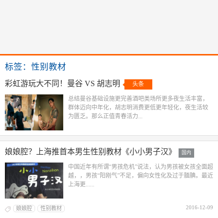
标签：性别教材
彩虹游玩大不同！曼谷 VS 胡志明
头条
总结曼谷基础设施更完善酒吧类场所更多夜生活丰富，
群体迈向中年化，胡志明消费更低更年轻化，夜生活较
为匮乏。那么正值青春活力...
娘娘腔？上海推首本男生性别教材《小小男子汉》
国内
中国近年有所谓“男孩危机”说法，认为男孩被女孩全面超
越，，男孩“阳刚气”不足，偏向女性化及过于腼腆。最近
上海更......
2016-12-09
娘娘腔
性别教材