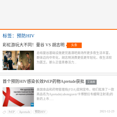
标签：预防HIV
彩虹游玩大不同！曼谷 VS 胡志明
头条
总结曼谷基础设施更完善酒吧类场所更多夜生活丰富，
群体迈向中年化，胡志明消费更低更年轻化，夜生活较
为匮乏。那么正值青春活力...
首个预防HIV感染长效PrEP药物Apretude获批
艾滋病
美国食品和药物管理局(FDA)官网宣布，他们批准了一款
商品名为Apretude(cabotegravir/卡博替拉韦缓释注射液)的
新药上市......
2021-12-23
PrEP
Apretude
预防HIV