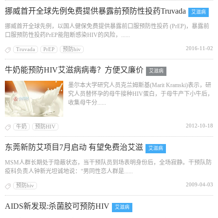
挪威首开全球先例免费提供暴露前预防性投药Truvada
艾滋病
挪威首开全球先例，以国人健保免费提供暴露前口服预防性投药 (PrEP)，暴露前
口服预防性投药PrEP能阻断感染HIV的风险，......
2016-11-02
Truvada
PrEP
预防hiv
牛奶能预防HIV艾滋病病毒？方便又廉价
艾滋病
墨尔本大学研究人员克兰姆斯基(Marit Kramski)表示，研
究人员替怀孕的母牛接种HIV蛋白，于母牛产下小牛后，
收集母牛分......
2012-10-18
牛奶
预防HIV
东莞新防艾项目7月启动 有望免费治艾滋
艾滋病
MSM人群长期处于隐蔽状态，当干预队员到场表明身份后，全场寂静。干预队防
疫科负责人钟新光坦诚地说：“男同性恋人群是......
2009-04-03
预防hiv
AIDS新发现:杀菌胶可预防HIV
艾滋病