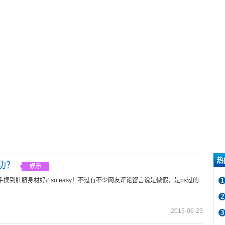
热
功？
娱乐
1
到肚脐身材好# so easy！不过有不少网友评论留言说是做假，是ps过的
2
2015-06-23
3