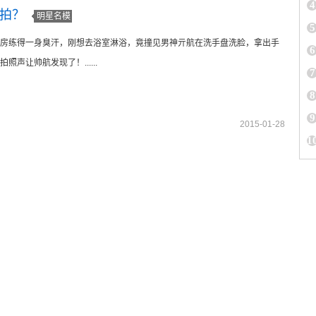
4
偷拍？
明星名模
5
房练得一身臭汗，刚想去浴室淋浴，竟撞见男神亓航在洗手盘洗脸，拿出手
6
照声让帅航发现了！......
7
8
9
2015-01-28
1