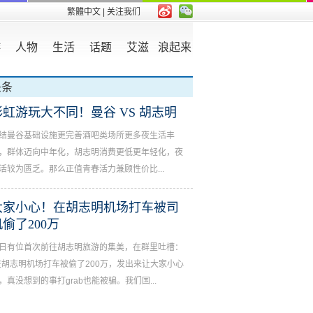
繁體中文
| 关注我们
游
人物
生活
话题
艾滋
浪起来
头条
彩虹游玩大不同！曼谷 VS 胡志明
结曼谷基础设施更完善酒吧类场所更多夜生活丰
，群体迈向中年化，胡志明消费更低更年轻化，夜
活较为匮乏。那么正值青春活力兼顾性价比...
大家小心！在胡志明机场打车被司
机偷了200万
日有位首次前往胡志明旅游的集美，在群里吐槽：
在胡志明机场打车被偷了200万，发出来让大家小心
，真没想到的事打grab也能被骗。我们国...
毒后产生幻觉裸奔！两名中国籍X网红在曼谷被捕