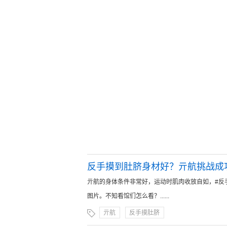
反手摸到肚脐身材好？亓航挑战成
亓航的身体条件非常好，运动时肌肉收放自如，#反手摸
图片。不知看馆们怎么看？......
亓航
反手摸肚脐