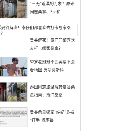
“三无”荒漠的万象？原来
同志桑拿、Spa和
曼谷解密！泰仔们都喜欢
去打卡哪家桑拿？
52岁老姐姐不会英语不会
看地图 勇闯莫斯科
泰国同志旅游玩转曼谷桑
拿指南：热门桑拿
曼谷桑拿哪家“端妃”多被
“打手”概率最