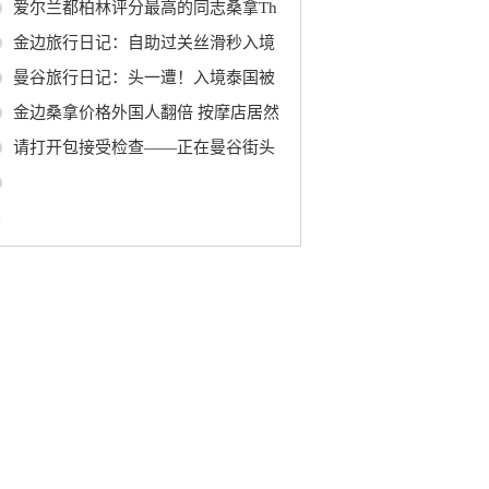
爱尔兰都柏林评分最高的同志桑拿Th
金边旅行日记：自助过关丝滑秒入境
曼谷旅行日记：头一遭！入境泰国被
金边桑拿价格外国人翻倍 按摩店居然
请打开包接受检查——正在曼谷街头
0