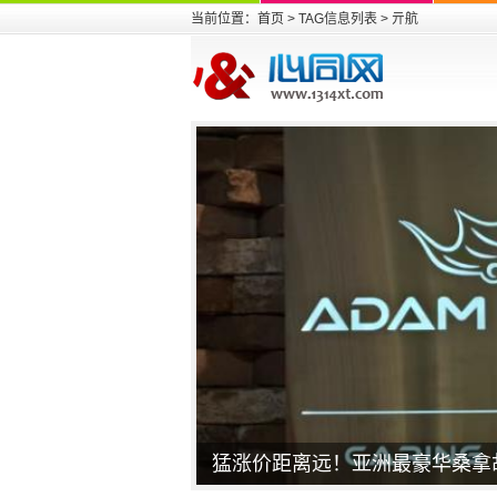
当前位置：
首页
> TAG信息列表 > 亓航
猛涨价距离远！亚洲最豪华桑拿