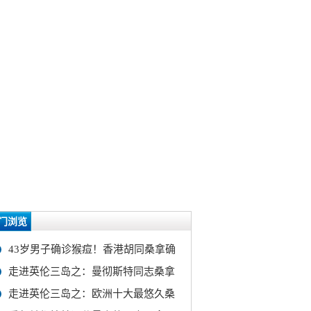
门浏览
43岁男子确诊猴痘！香港胡同桑拿确
走进英伦三岛之：曼彻斯特同志桑拿
走进英伦三岛之：欧洲十大最悠久桑