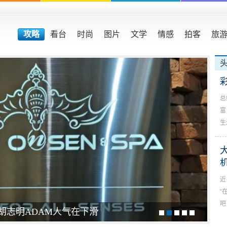
攻略
看台
时尚
图片
文学
情感
拍客
旅
总
富
生
近
“
吧
胡志明ADAM人气在下滑
吸