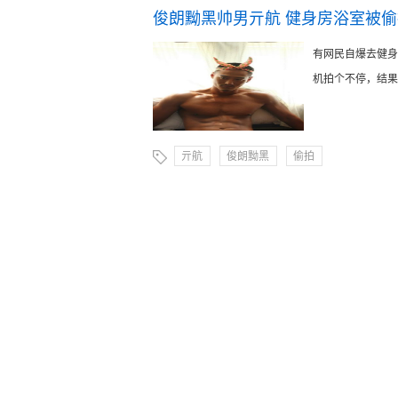
俊朗黝黑帅男亓航 健身房浴室被
有网民自爆去健身
机拍个不停，结果拍
亓航
俊朗黝黑
偷拍