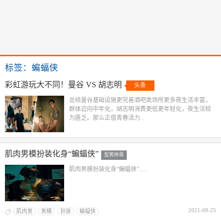
标签：蝙蝠侠
彩虹游玩大不同！曼谷 VS 胡志明
头条
总结曼谷基础设施更完善酒吧类场所更多夜生活丰富，
群体迈向中年化，胡志明消费更低更年轻化，夜生活较
为匮乏。那么正值青春活力...
肌肉男模扮装化身“蝙蝠侠”
型男帅哥
肌肉男模扮装化身“蝙蝠侠”......
2021-09-25
肌肉男
男模
扮装
蝙蝠侠