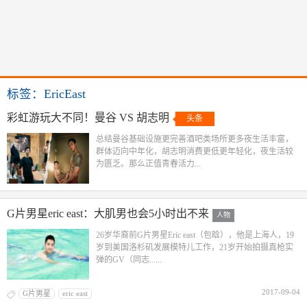
标签：EricEast
彩虹游玩大不同！曼谷 VS 胡志明
头条
总结曼谷基础设施更完善酒吧类场所更多夜生活丰富，
群体迈向中年化，胡志明消费更低更年轻化，夜生活较
为匮乏。那么正值青春活力...
G片男星eric east：大肌男也会5小时出不来
人物
26岁华裔前G片男星Eric east（包晗），他是上海人，19
岁到美国洛杉矶发展模特儿工作，21岁开始拍摄真枪实
弹的GV（同志......
2017-09-04
G片男星
eric east