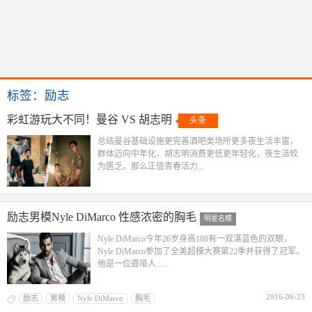
标签：励志
彩虹游玩大不同！曼谷 VS 胡志明
头条
总结曼谷基础设施更完善酒吧类场所更多夜生活丰富，
群体迈向中年化，胡志明消费更低更年轻化，夜生活较
为匮乏。那么正值青春活力...
励志男模Nyle DiMarco 性感浓密的胸毛
明星名模
Nyle DiMarco今年26岁身高188有一双湛蓝色的双眼，
Nyle DiMarco参加了全美超模大赛第22季并获得了冠军。
他是一位聋哑人......
2016-06-23
励志
男模
Nyle DiMarco
胸毛