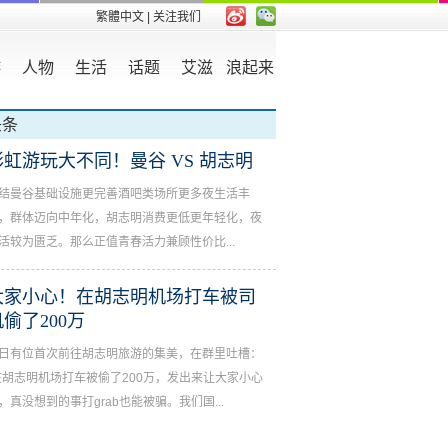
繁體中文
| 关注我们
游
人物
生活
话题
艾滋
浪起来
头条
彩虹游玩大不同！曼谷 VS 胡志明
结曼谷基础设施更完善酒吧类场所更多夜生活丰
，群体迈向中年化，胡志明消费更低更年轻化，夜
活较为匮乏。那么正值青春活力兼顾性价比...
大家小心！在胡志明机场打车被司
机偷了200万
日有位首次前往胡志明旅游的集美，在群里吐槽：
在胡志明机场打车被偷了200万，发出来让大家小心
，真没想到的事打grab也能被骗。我们国...
家小心！在胡志明机场打车被司机偷了200万