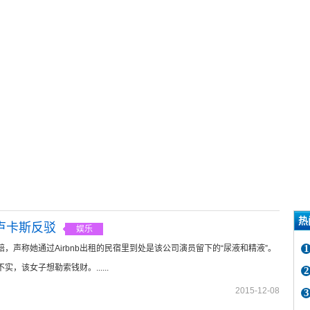
热
·卢卡斯反驳
娱乐
1
索赔，声称她通过Airbnb出租的民宿里到处是该公司演员留下的“尿液和精液”。
不实，该女子想勒索钱财。......
2
2015-12-08
3