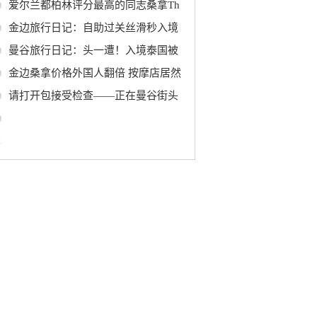
爱尔兰都柏林评分最高的同志桑拿Th
金边旅行日记：自助过关丝滑秒入境
曼谷旅行日记：头一遭！入境泰国被
金边桑拿价格外国人翻倍 按摩店居然
请打开包接受检查——正在曼谷街头
0