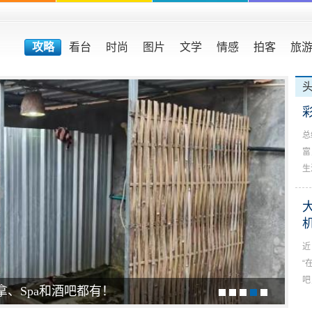
攻略
看台
时尚
图片
文学
情感
拍客
旅
总
富
生
近
“
吧
拿、Spa和酒吧都有！
大