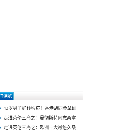
门浏览
43岁男子确诊猴痘！香港胡同桑拿确
走进英伦三岛之：曼彻斯特同志桑拿
走进英伦三岛之：欧洲十大最悠久桑