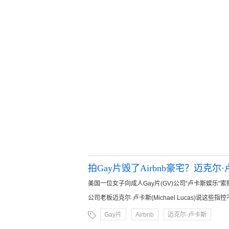
拍Gay片毁了Airbnb豪宅？迈克尔
美国一位女子向成人Gay片(GV)公司“卢卡斯娱乐”
公司老板迈克尔·卢卡斯(Michael Lucas)说这些指控
Gay片
Airbnb
迈克尔·卢卡斯