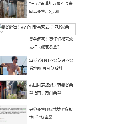
“三无”荒漠的万象？原来
同志桑拿、Spa和
曼谷解密！泰仔们都喜欢
去打卡哪家桑拿？
52岁老姐姐不会英语不会
看地图 勇闯莫斯科
泰国同志旅游玩转曼谷桑
拿指南：热门桑拿
曼谷桑拿哪家“端妃”多被
“打手”概率最