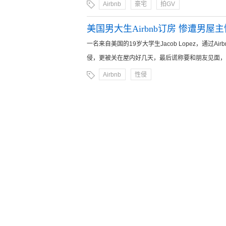
Airbnb
豪宅
拍GV
美国男大生Airbnb订房 惨遭男屋
一名来自美国的19岁大学生Jacob Lopez，通
侵，更被关在屋内好几天，最后谎称要和朋友见面，才顺利
Airbnb
性侵