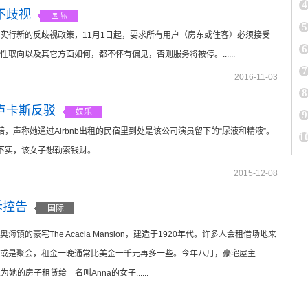
4
不歧视
国际
5
b正实行新的反歧视政策，11月1日起，要求所有用户（房东或住客）必须接受
6
向以及其它方面如何，都不怀有偏见，否则服务将被停。......
7
2016-11-03
8
·卢卡斯反驳
娱乐
9
索赔，声称她通过Airbnb出租的民宿里到处是该公司演员留下的“尿液和精液”。
1
不实，该女子想勒索钱财。......
2015-12-08
诉控告
国际
镇的豪宅The Acacia Mansion，建造于1920年代。许多人会租借场地来
或是聚会，租金一晚通常比美金一千元再多一些。今年八月，豪宅屋主
pic 以为她的房子租赁给一名叫Anna的女子......