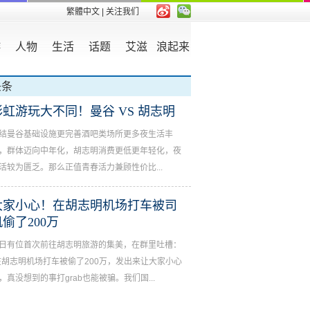
繁體中文
| 关注我们
游
人物
生活
话题
艾滋
浪起来
头条
彩虹游玩大不同！曼谷 VS 胡志明
结曼谷基础设施更完善酒吧类场所更多夜生活丰
，群体迈向中年化，胡志明消费更低更年轻化，夜
活较为匮乏。那么正值青春活力兼顾性价比...
大家小心！在胡志明机场打车被司
机偷了200万
日有位首次前往胡志明旅游的集美，在群里吐槽：
在胡志明机场打车被偷了200万，发出来让大家小心
，真没想到的事打grab也能被骗。我们国...
家小心！在胡志明机场打车被司机偷了200万