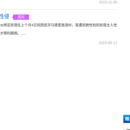
2015-11-26
主性侵
国际
过Airbnb预定民宿在上个月4日到西班牙马德里旅游时，竟遭到跨性别的民宿主人性
脱困。......
2015-08-17
精