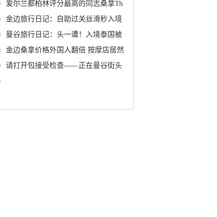
爱尔兰都柏林评分最高的同志桑拿Th
金边旅行日记：自助过关丝滑秒入境
曼谷旅行日记：头一遭！入境泰国被
金边桑拿价格外国人翻倍 按摩店居然
请打开包接受检查——正在曼谷街头
0