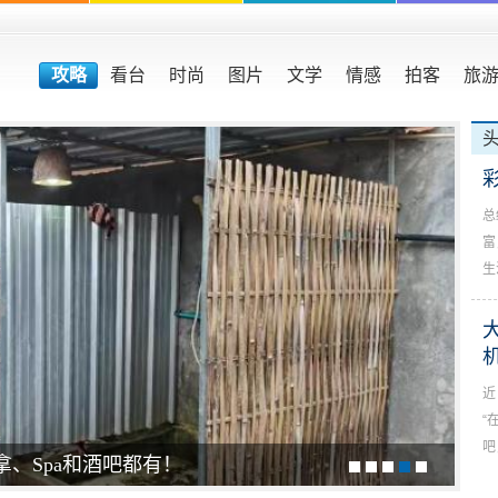
攻略
看台
时尚
图片
文学
情感
拍客
旅
总
富
生
近
“
吧
拿、Spa和酒吧都有！
大