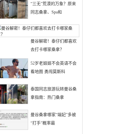
“三无”荒漠的万象？原来
同志桑拿、Spa和
曼谷解密！泰仔们都喜欢
去打卡哪家桑拿？
52岁老姐姐不会英语不会
看地图 勇闯莫斯科
泰国同志旅游玩转曼谷桑
拿指南：热门桑拿
曼谷桑拿哪家“端妃”多被
“打手”概率最