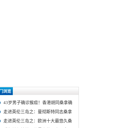
门浏览
43岁男子确诊猴痘！香港胡同桑拿确
走进英伦三岛之：曼彻斯特同志桑拿
走进英伦三岛之：欧洲十大最悠久桑