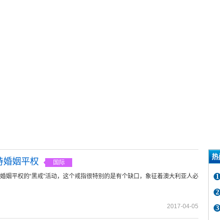
热
支持婚姻平权
国际
1
支持婚姻平权的“黑戒”活动，这个戒指很特别的是有个缺口，象征着澳大利亚人必
2
2017-04-05
3